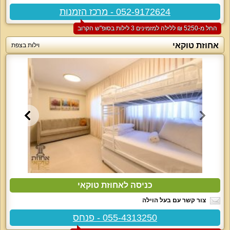
052-9172624 - מרכז הזמנות
החל מ-‏5250 ₪ ללילה למזמינים 3 לילות בסופ"ש הקרוב
אחוזת טוקאי
וילות בצפת
כניסה לאחוזת טוקאי
צור קשר עם בעל הוילה
055-4313250 - פנחס