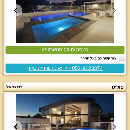
כניסה לוילה סטארלייט
צור קשר עם בעל הוילה
052-9123374 - יחיאל / שירי / סיוון
סוליס
וילות במגדל