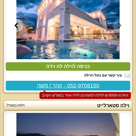
כניסה לוילה לה וידה
צור קשר עם בעל הוילה
052-9708150 - זוהר / משה
החל מ-‏8000 ₪ ללילה למזמינים לילה אחד בסופ"ש הקרוב
וילה סטארלייט
וילות במגדל