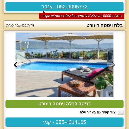
052-9095772 - ענבר
החל מ-‏10000 ₪ ללילה למזמינים 2 לילות בסופ"ש הקרוב
בלה ויסטה ריזורט
וילות במושבה כנרת
כניסה לבלה ויסטה ריזורט
צור קשר עם בעל הוילה
055-4314165 - קמי