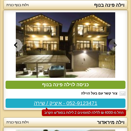
וילה פינה בנוף
וילות בנוף כנרת
כניסה לוילה פינה בנוף
צור קשר עם בעל הוילה
052-9123471 - איציק / שירה
החל מ-‏4000 ₪ ללילה למזמינים 2 לילות בסופ"ש הקרוב
וילה מיראדור
וילות בנוף כנרת