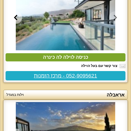
כניסה לוילה לה כינרה
צור קשר עם בעל הוילה
052-9095621 - מרכז הזמנות
אראבלה
וילות במגדל