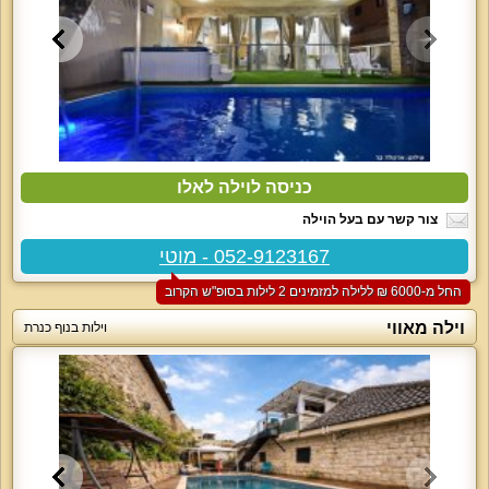
כניסה לוילה לאלו
צור קשר עם בעל הוילה
052-9123167 - מוטי
החל מ-‏6000 ₪ ללילה למזמינים 2 לילות בסופ"ש הקרוב
וילה מאווי
וילות בנוף כנרת