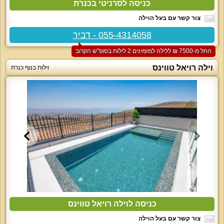
כניסה לסרניטי בכנרת
צור קשר עם בעל הוילה
055-4314058 - דביר
החל מ-‏7500 ₪ ללילה למזמינים 2 לילות בסופ"ש הקרוב
וילה רויאל טווינס
וילות בנוף כנרת
כניסה לוילה רויאל טווינס
צור קשר עם בעל הוילה