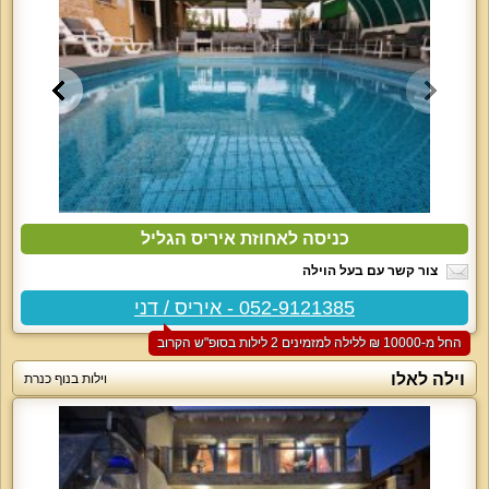
כניסה לאחוזת איריס הגליל
צור קשר עם בעל הוילה
052-9121385 - איריס / דני
החל מ-‏10000 ₪ ללילה למזמינים 2 לילות בסופ"ש הקרוב
וילה לאלו
וילות בנוף כנרת