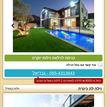
כניסה לוילאה וילות יוקרה
צור קשר עם בעל הוילה
055-4313943 - גבריאל
החל מ-‏8000 ₪ ללילה למזמינים 2 לילות בסופ"ש הקרוב
וילה לה כינרה
וילות במגדל