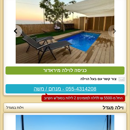
כניסה לוילה מיראדור
צור קשר עם בעל הוילה
055-4314208 - מנחם / משה
החל מ-‏5500 ₪ ללילה למזמינים 2 לילות בסופ"ש הקרוב
וילה מגדל
וילות במגדל