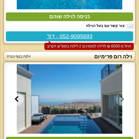
כניסה לוילה שוהם
צור קשר עם בעל הוילה
052-9095693 - דוד
החל מ-‏8500 ₪ ללילה למזמינים 2 לילות בסופ"ש הקרוב
וילה רום פרימיום
וילות בנוף כנרת