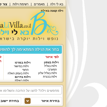
בא לי וילה
מאמרים
רשימת וילות
צור ק
וילה קטנה באילת
בחר את הוילה המתאימה לך לחופ
לפי איזור
ל
ח
וילות בצפון
וילות במרכז
וילות בגליל
וילות במישור
המערבי
החוף
וילות בגליל עליון
וילות בעמק האלה
וילות בכנרת
וילות בדרום
וילות באילת
בחירת איזור
בחירת יישוב