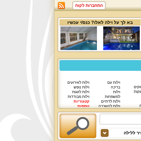
התחברות לקוח
בא לך על
וילה לאלו
? כנס/י עכשיו
וילות עם
וילות לאירועים
וקים
בריכה
וילות נופש
וקות
וילות
וילות לזוגות
למשפחות
וילות מבודדות
וילות לדתיים
קטגוריות
ת
וילות להשכרה
נוספות
וילות יוקרתיות
ר ללילה