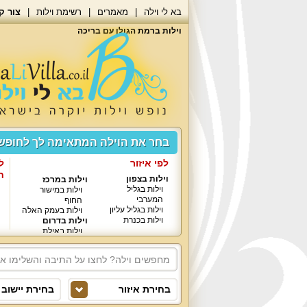
בא לי וילה
מאמרים
רשימת וילות
צור ק
וילות ברמת הגולן עם בריכה
בחר את הוילה המתאימה לך לחופ
לפי איזור
ל
ח
וילות בצפון
וילות במרכז
וילות בגליל
וילות במישור
המערבי
החוף
וילות בגליל עליון
וילות בעמק האלה
וילות בכנרת
וילות בדרום
וילות באילת
בחירת איזור
בחירת יישוב