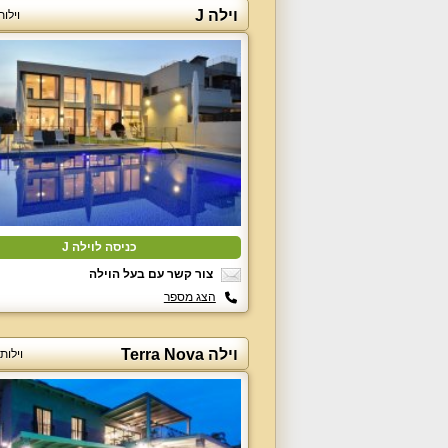
וילה J
וילו
כניסה לוילה J
צור קשר עם בעל הוילה
הצג מספר
וילה Terra Nova
וילות