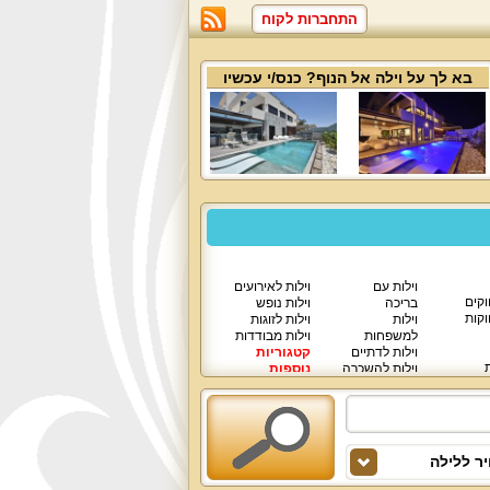
התחברות לקוח
בא לך על
וילה אל הנוף
? כנס/י עכשיו
וילות עם
וילות לאירועים
וקים
בריכה
וילות נופש
וקות
וילות
וילות לזוגות
למשפחות
וילות מבודדות
וילות לדתיים
קטגוריות
ת
וילות להשכרה
נוספות
וילות יוקרתיות
ר ללילה