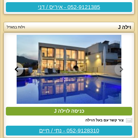
052-9121385 - איריס / דני
וילה J
וילות במגדל
כניסה לוילה J
צור קשר עם בעל הוילה
052-9128310 - נתי / חיים