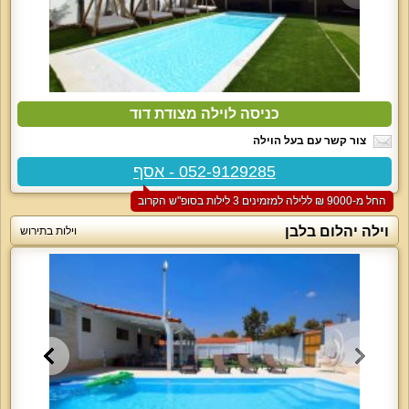
כניסה לוילה מצודת דוד
צור קשר עם בעל הוילה
052-9129285 - אסף
החל מ-‏9000 ₪ ללילה למזמינים 3 לילות בסופ"ש הקרוב
וילה יהלום בלבן
וילות בתירוש