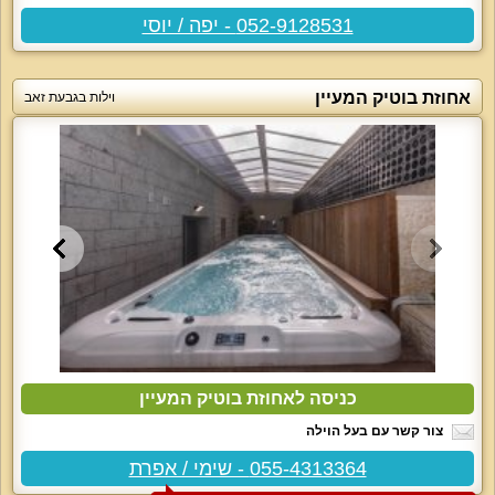
052-9128531 - יפה / יוסי
אחוזת בוטיק המעיין
וילות בגבעת זאב
כניסה לאחוזת בוטיק המעיין
צור קשר עם בעל הוילה
055-4313364 - שימי / אפרת