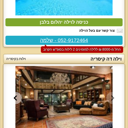
כניסה לוילה יהלום בלבן
צור קשר עם בעל הוילה
052-9172464 - שלמה
החל מ-‏8000 ₪ ללילה למזמינים 2 לילות בסופ"ש הקרוב
וילה דה קיסריה
וילות בקיסריה