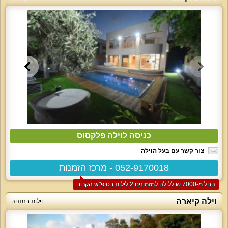
כניסה לוילה פלקסוס
צור קשר עם בעל הוילה
052-9170018 - מרכז הזמנות
החל מ-‏7000 ₪ ללילה למזמינים 2 לילות בסופ"ש הקרוב
וילה קיארה
וילות בנתניה