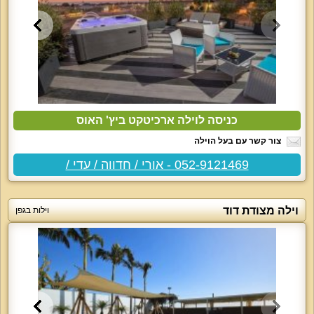
כניסה לוילה ארכיטקט ביץ' האוס
צור קשר עם בעל הוילה
052-9121469 - אורי / חדווה / עדי /
וילה מצודת דוד
וילות בגפן