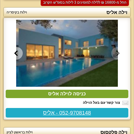
החל מ-‏16800 ₪ ללילה למזמינים 3 לילות בסופ"ש הקרוב
וילה אליס
וילות בקיסריה
כניסה לוילה אליס
צור קשר עם בעל הוילה
052-9708148 - אליס
וילה פלקסוס
וילות בראשון לציון