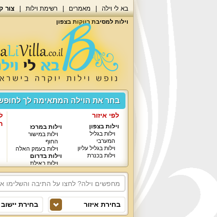
בא לי וילה
מאמרים
רשימת וילות
צור ק
וילות למסיבת רווקות בצפון
בחר את הוילה המתאימה לך לחופ
לפי איזור
ל
ח
וילות בצפון
וילות במרכז
וילות בגליל
וילות במישור
המערבי
החוף
וילות בגליל עליון
וילות בעמק האלה
וילות בכנרת
וילות בדרום
וילות באילת
בחירת איזור
בחירת יישוב