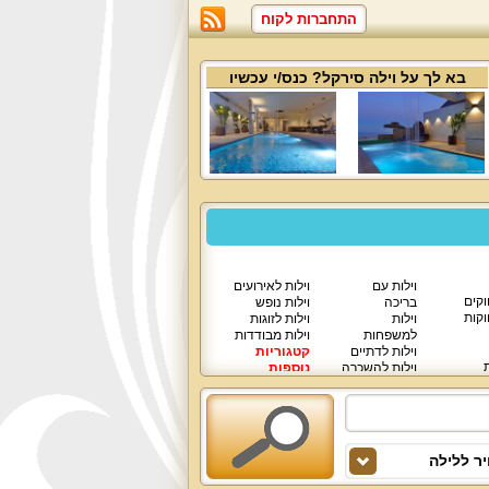
התחברות לקוח
בא לך על
וילה סירקל
? כנס/י עכשיו
וילות עם
וילות לאירועים
וקים
בריכה
וילות נופש
וקות
וילות
וילות לזוגות
למשפחות
וילות מבודדות
וילות לדתיים
קטגוריות
ת
וילות להשכרה
נוספות
וילות יוקרתיות
ר ללילה