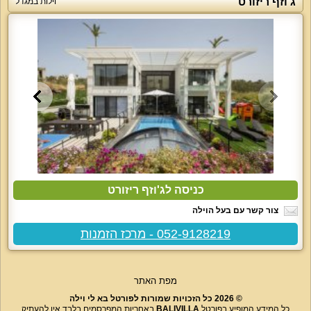
ג'וזף ריזורט
וילות במגדל
כניסה לג'וזף ריזורט
צור קשר עם בעל הוילה
052-9128219 - מרכז הזמנות
מפת האתר
© 2026 כל הזכויות שמורות לפורטל בא לי וילה
כל המידע המופיע בפורטל
BALIVILLA
באחריות המפרסמים בלבד אין להעתיק