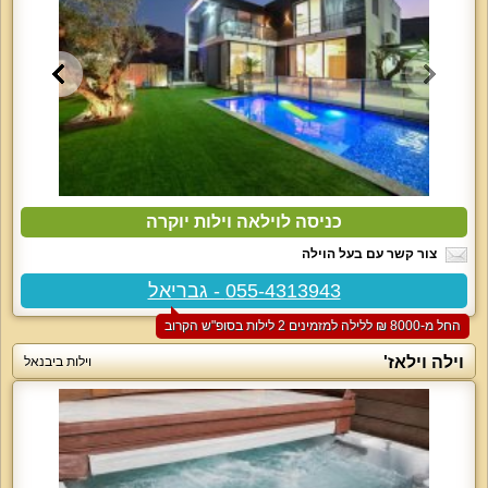
כניסה לוילאה וילות יוקרה
צור קשר עם בעל הוילה
055-4313943 - גבריאל
החל מ-‏8000 ₪ ללילה למזמינים 2 לילות בסופ"ש הקרוב
וילה וילאז'
וילות ביבנאל