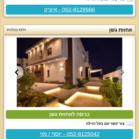
052-9128986 - איציק
אחוזת גשן
וילות בכלנית
כניסה לאחוזת גשן
צור קשר עם בעל הוילה
052-9125042 - יוסף / מזי