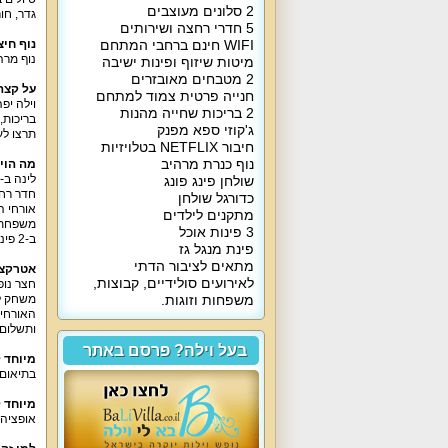
2 סלונים מעוצבים
גדר, חו
5 חדרי רחצה ושירותים
WIFI חינם ברחבי המתחם
נוף חיצ
נוף מרה
מיטות שיזוף ופינות ישיבה
2 מטבחים מאובזרים
על קצה
חנייה פרטית צמוד למתחם
2 בריכות שחייה מהנות
בריכות,
ג'קוזי ספא מפנק
תרצו לע
חיבור NETFLIX בטלויזיות
נוף כנרת מרהיב
מה הוי
שולחן פינג פונג
חדר רחצה. 2 סוויטות כוללות גם גישה לחצר. באחת מהסוויטות יש נ
כדורגל שולחן
אורחי ה
מתקנים לילדים
משפחתית ל
3 פינות אוכל
ב-2 פינות הסלון של אחוזת הפרחים בכנרת פינת ישיבה נוחה ומרווחת, מסך 55 אינטש, ממיר פרטנר, נטפליקס. באחת מפינות הסלון יש קריוקי.
פינת מנגל גז
מתאים לציבור הדתי
אטרקצי
לאירועים סולידיים, קבוצות,
משפחות וזוגות.
משחק לי
ותשלום 
בעל וילה? פרסם באתר
מיוחד 
בתיאום 
מיוחד 
אופציה ש