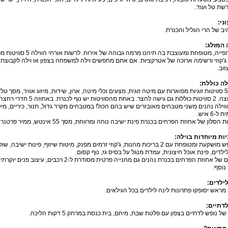
רשת טל ועוד.
וני
:
יב של הרי הגליל והכנרת.
 המזלג
:
 ג'קוזי ורשימה ארוכה של אטרקציות. אם אתם מחפשים וילה למשפחה בצפון או וילה לקבוצת
זוב.
לה כוללת
:
וף לכנרת. באחוזה 5 חדרי רחצה ושירותים.
ווילה נהנים משני מטבחים מאובזרים שיש בהם הכול! במטבחים מקרר גדול, תנור, כיריים, מיקר
-6 איש.
ות מיוחדות בוילה
:
חצר נופש מושקעת ומטופחת עם 2 בריכות מהנות, ג'קוזי זרמים מפנק, מיטות שיזוף, פינו
לדים, פינת אוכל חיצונית, עמדת מנגל על בסיס גז, נוף קסום.
האורחים של אחוזת הפרחים בכנרת נהנים גם מחנייה 
נוסף.
לילדים
:
מראש יסופקו פתרונות לינה לילדים בכל הגילאים.
לדתיים
:
ל נופש לדתיים בצפון עם פלטת שבת, מיחם, בית כנסת במרחק 5 דקות הליכה.