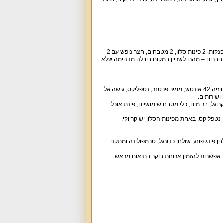
וילה יפהפייה, מטופחת ומעוצבת בה תיהנו מרמה גבוהה של אירוח. לרשות אורחי הווילה 5 סוויטות מפנקות, 2 פינות סלון, 2 מטבחים, חצר נופש עם 2
 חברים – מהרו לשריין במקום בווילה מדהימה שלא
לינה ב-5 סוויטות זוגיות מפוארות עם מיטה זוגית, מצעים וכלי מיטה, ארון, שידות, מיזוג אוויר, מסך טלוויזיה 42 אינטש, ממיר פרטנר, נטפליקס, גישה אל
וגל, בר מים, כלי מטבח שימושיים, פינת אוכל
ת ישיבה, שולחן פינג פונג, שולחן כדורגל, טרמפולינה ומתקני
פרטית מסודרת ל-2 רכבים, עיצוב פנים יוקרתי, אפשרות להזמין ארוחת בוקר בתיאום מראש