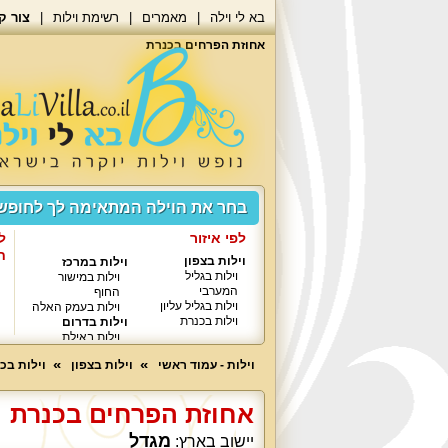
בא לי וילה
מאמרים
רשימת וילות
צור ק
אחוזת הפרחים בכנרת
בחר את הוילה המתאימה לך לחופ
לפי איזור
ל
ח
וילות בצפון
וילות במרכז
וילות בגליל
וילות במישור
המערבי
החוף
וילות בגליל עליון
וילות בעמק האלה
וילות בכנרת
וילות בדרום
וילות באילת
וילות - עמוד ראשי
וילות בצפון
וילות בכ
אחוזת הפרחים בכנרת
מגדל
יישוב בארץ: