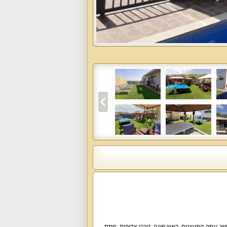
שוויץ, עמק המעיינות, ראש פינה, קברי צדיקים, חמת