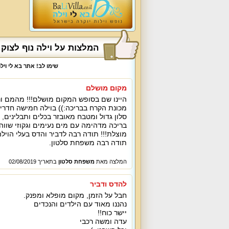
המלצות על וילה נוף לצוק 
שימו לב! אתר בא לי וי
מקום מושלם
היינו שם בסופש המקום מושלם!!! מהמם ונק
מכונת הקרח בבריכה:)) בוילה חמישה חדרי
סלון גדול ומטבח מאובזר בכלים ותבלינים, כ
בריכה מדהימה עם מים נעימים וגקוזי שווה.
מוצלת!!! תודה רבה לדביר והדס בעלי הוילה
תודה רבה משפחת סלטון.
המלצה מאת
משפחת סלטון
בתאריך 02/08/2019
להדס ודביר
חבל על הזמן, מקום מופלא ומפנק.
נהננו מאוד עם הילדים והנכדים
יישר כוח!!
עדה ומשה רכבי