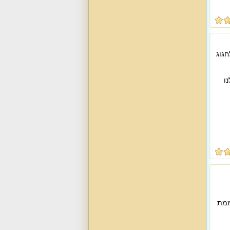
חגוג
ו
ממת