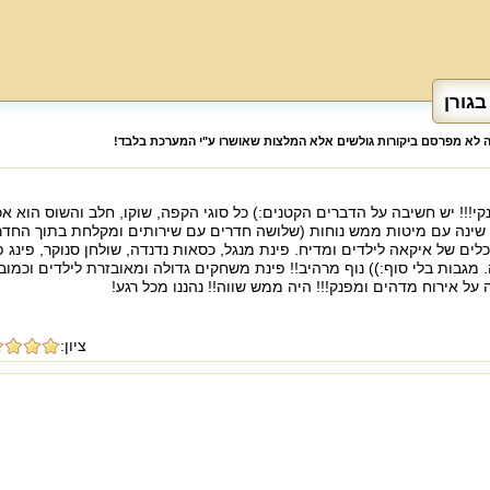
בגורן
לה לא מפרסם ביקורות גולשים אלא המלצות שאושרו ע"י המערכת בלבד!
י!!! יש חשיבה על הדברים הקטנים:) כל סוגי הקפה, שוקו, חלב והשוס הוא אכ
 שינה עם מיטות ממש נוחות (שלושה חדרים עם שירותים ומקלחת בתוך החדר
לים של איקאה לילדים ומדיח. פינת מנגל, כסאות נדנדה, שולחן סנוקר, פינג פו
 מגבות בלי סוף:)) נוף מרהיב!! פינת משחקים גדולה ומאובזרת לילדים וכמובן
 על אירוח מדהים ומפנק!!! היה ממש שווה!! נהננו מכל רגע!
ציון: