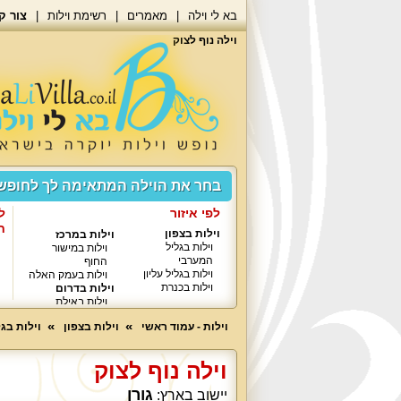
בא לי וילה
מאמרים
רשימת וילות
צור ק
וילה נוף לצוק
בחר את הוילה המתאימה לך לחופ
לפי איזור
ל
ח
וילות בצפון
וילות במרכז
וילות בגליל
וילות במישור
המערבי
החוף
וילות בגליל עליון
וילות בעמק האלה
וילות בכנרת
וילות בדרום
וילות באילת
וילות - עמוד ראשי
וילות בצפון
וילות בג
וילה נוף לצוק
גורן
יישוב בארץ: