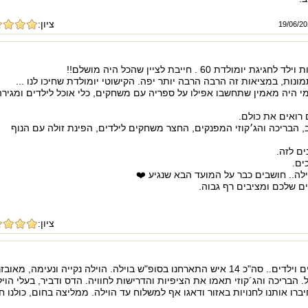
ציון:
נות, במציאות זה הרבה הרבה יותר יפה. הקישוטי יומולדת שחיכו לנו ...
י היה מאמין שתחשבו אפילו על ספריה עם משחקים, כלי אוכל לילדים ומגירה
רואים את כולם.
, הבריכה והג׳קוזי המפנקים, החצר משחקים לילדים, הפינת זולה עם הנוף
ם לזה.
ים.
וילה.. חושבים כבר על המועד הבא שנגיע ❤️
 שלכם ומציבים רף גבוה.
ציון:
משפחתי המורחבת ואני 4 משפחות מבוגרים וילדים.. סה"כ 14 איש התארחנו בסופ"ש בוילה. הוילה נקייה ונעימה, מאו
לל. הבריכה והג´קוזי תאמו את הציפיות והדרישות לחוויה. הדס ודביר, בעלי הוי
יברו אותנו לחנויות באזור ודאגו אף למשלוח עד הוילה. ממליצה בחום, כולנו חז