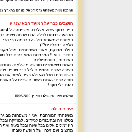
המלצה מאת
משפחת גדסי דניאל ומנחם
בתאריך 19/06/2019
חושבים כבר על המועד הבא שנגיע
היינו בסוף שבוע אצלכם- משפחה של 4 זוגות וילד לחגיגת יומולדת 60 . חייבת לציין שהכל היה מושלם!!
מהרגע שנכנסנו לוילה הבנו שכמה שיפה בתמו
המטבח שמאובזר כולו- עד לרמה הכי הכי. מ
מלאה בתבלינים?!)
הוילה מפנקת, מאוד משפחתית. מכל מקום 
החצר.. ווואו!! המרפסת המאובזרת בכל טוב
האינסופי, הטרמפולינה.
באמת כשאומרים חופשה מושלמת- מתכווני
העזרה שלכם והזמינות לכל דבר שהיינו צריכ
פשוט נהננו מכל רגע ולא רצינו לעזוב את ה
תודה לכם שאתם פשוט חושבים על האורחים
נהננו בלי סוף !
המלצה מאת
סיון בילו
בתאריך 15/06/2019
אירוח בוילה
בטלוויזיה ובחיבורים לניידים, למוזיקה ובכ
היו זמינים אלינו בכל שעה ובכל בעיה ואף ח
מרוצים ועם זיכרון של חופשה טובה!