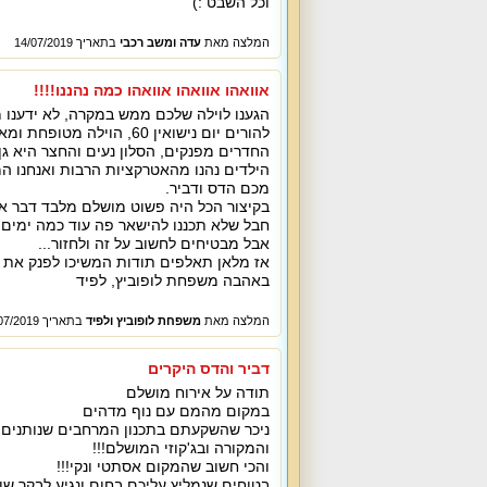
וכל השבט :)
המלצה מאת
עדה ומשב רכבי
בתאריך 14/07/2019
אוואהו אוואהו אוואהו כמה נהננו!!!!
הגענו לוילה שלכם ממש במקרה, לא ידענו מ
להורים יום נישואין 60, הוילה מטופחת ומאובזרת מא' ועד ת'.
החדרים מפנקים, הסלון נעים והחצר היא גן
הילדים נהנו מהאטרקציות הרבות ואנחנו ה
מכם הדס ודביר.
בקיצור הכל היה פשוט מושלם מלבד דבר א
חבל שלא תכננו להישאר פה עוד כמה ימים..
אבל מבטיחים לחשוב על זה ולחזור...
אז מלאן תאלפים תודות המשיכו לפנק את 
באהבה משפחת לופוביץ, לפיד
המלצה מאת
משפחת לופוביץ ולפיד
בתאריך 04/07/2019
דביר והדס היקרים
תודה על אירוח מושלם
במקום מהמם עם נוף מדהים
ניכר שהשקעתם בתכנון המרחבים שנותנים מ
והמקורה ובג'קוזי המושלם!!!
והכי חשוב שהמקום אסתטי ונקי!!!
בטוחים שנמליץ עליכם בחום ונגיע לבקר שוב