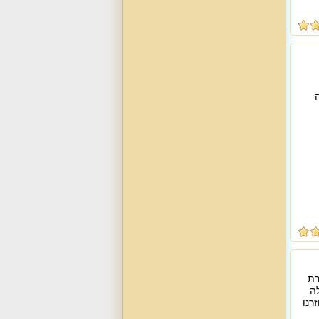
בזרת
לה
רנו