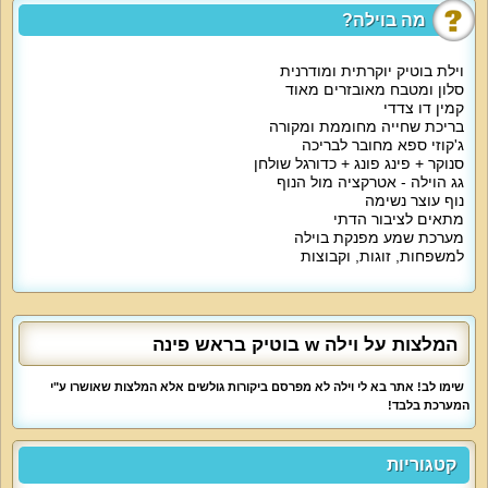
מה בוילה?
נוף חיצוני:
וילה דאבליו בוטיק משקיפה על חופי הכנרת היפים, מתוך מתחם הגג תוכלו להשקיף
וילת בוטיק יוקרתית ומודרנית
גם על אזור החרמון.
סלון ומטבח מאובזרים מאוד
קמין דו צדדי
בריכת שחייה מחוממת ומקורה
על קצה המזלג:
ג'קוזי ספא מחובר לבריכה
סנוקר + פינג פונג + כדורגל שולחן
גג הוילה - אטרקציה מול הנוף
סטנדרטים גבוהים מאוד של איכות מאפיינים את וילה דאבליו בוטיק , סוויטות
נוף עוצר נשימה
האירוח מפוארות והמתחם כולו מעוצב בקפידה. חופשת היוקרה שלכם מתחילה כאן.
מתאים לציבור הדתי
מערכת שמע מפנקת בוילה
למשפחות, זוגות, וקבוצות
מה הוילה כוללת:
סוויטות אירוח מפוארות ומפנקות, כל הסוויטות מעוצבות בקפידה ומרוהטות בסגנון
יוקרתי עם מיטה זוגית קינג סייז, אמבט ג'קוזי זוגי, חדר רחצה, מיזוג אוויר, מטבחון
עם מיני בר ומסך LCD עם חיבור YES. המתחם המשותף כולל סלון יוקרתי ומטבח
המלצות על וילה w בוטיק בראש פינה
מאובזר עם מקרר גדול, תמי 4, אספרסו, כיריים ועוד.
שימו לב! אתר בא לי וילה לא מפרסם ביקורות גולשים אלא המלצות שאושרו ע"י
המערכת בלבד!
אטרקציות מיוחדות בוילה:
האירוח המוקפד בא לידי ביטוי באמבטיות ג'קוזי מפנקות הממתינות לכם בכל אחת
קטגוריות
מהסוויטות המפוארות, בבריכה הפרטית בחצר ובמתחם גג עם פינות ישיבה ושיזוף.
הסלון של וילה דאבליו בוטיק כולל פינת ישיבה מפוארת, מסך 58 אינץ' עם חיבור