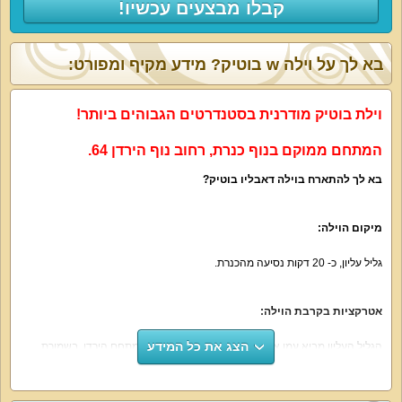
קבלו מבצעים עכשיו!
בא לך על וילה w בוטיק? מידע מקיף ומפורט:
וילת בוטיק מודרנית בסטנדרטים הגבוהים ביותר!
המתחם ממוקם ב
נוף כנרת, רחוב נוף הירדן 64.
בא לך להתארח בוילה דאבליו בוטיק?
מיקום הוילה:
גליל עליון, כ- 20 דקות נסיעה מהכנרת.
אטרקציות בקרבת הוילה:
הצג את כל המידע
הגליל העליון מביא עמו אטרקציות רבות בחופי הכנרת, במתחם הירדן, בשמורת
הטבע אגמון החולה, בגן גורו ובעשרות מסעדות כפריות המציעות ארוחות בוקר,
ארוחות שף, אירוח זוגי רומנטי וגם מנות מתאימות לילדים.