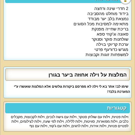
אטרקציות מיוחדות בוילה:
החצר של הוילה היא פינה שקטה של נופש. היא משלבת בריכה פרטית גדולה
2 חדרי שינה ורחצה
מוקפת ריצוף של דקים מעץ, ערסלים ופינות ישיבה. תאורת הגן מאפשרת שחייה
בידוד מוחלט מהסביבה
לילית ואמבט ג'קוזי קבוצתי וחדר סאונה. החצר מתאימה למסיבות, בילוי משפחתי
נמצאת בלב יער מבודד
ובילוי זוגי. היא מבודדת ופרטית.
מתאימה למסיבות מכל הסוגים
בריכת שחייה מפנקת
מיוחד לילדים:
וילה אחוזה ביער מציעה לילדים שולחנות משחק, פינת פלייסטיישן, מגרש כדורעף
סאונה וג'קוזי ספא
פרטי, סנוקר ובריכה נעימה.
שולחנות פוקר וסנוקר
ערכת קריוקי בוילה
למי זה מתאים?
מגרש כדורעף פרטי
א. אירוח זוגות. הוילה מתאימה לחופשות ירח דבש שקטות, הצעות נישואים וסופי
למשפחות זוגות וקבוצות
שבוע שקטים.
ב. חופשות משפחתיות עם ילדים בכל גיל.
ג. אירוח קבוצות חברים.
המלצות על וילה אחוזה ביער בגורן
ד. מסיבות ואירועים קטנים. וילה אחוזה ביער מתאימה למסיבות רווקים או רווקות,
שימו לב! אתר בא לי וילה לא מפרסם ביקורות גולשים אלא המלצות שאושרו ע"י
ימי הולדת, ימי גיבוש, מסיבות לקראת השנה החדשה, אירועים לעובדים, ימי גיבוש,
המערכת בלבד!
שבת חתן, מסיבות סטודנטים ועוד.
קטגוריות
וילות פנויות
,
וילות עם שולחן סנוקר
,
וילות עם גישה לנכים
,
וילות לקבוצות
,
מקבלים
כלבים
,
וילות מפוארות
,
סוויטות
,
וילות ללילה
,
וילות לפי שעה
,
וילות לצילומים
,
וילות
לפנויים פנויות
,
וילות אירוח
,
וילות לחגים
,
וילות עם ג'קוזי
,
וילות עם נוף