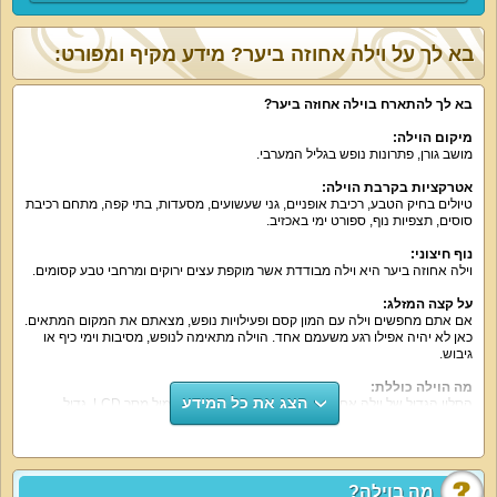
בא לך על וילה אחוזה ביער? מידע מקיף ומפורט:
בא לך להתארח בוילה אחוזה ביער?
מיקום הוילה:
מושב גורן, פתרונות נופש בגליל המערבי.
אטרקציות בקרבת הוילה:
טיולים בחיק הטבע, רכיבת אופניים, גני שעשועים, מסעדות, בתי קפה, מתחם רכיבת
סוסים, תצפיות נוף, ספורט ימי באכזיב.
נוף חיצוני:
וילה אחוזה ביער היא וילה מבודדת אשר מוקפת עצים ירוקים ומרחבי טבע קסומים.
על קצה המזלג:
אם אתם מחפשים וילה עם המון קסם ופעילויות נופש, מצאתם את המקום המתאים.
כאן לא יהיה אפילו רגע משעמם אחד. הוילה מתאימה לנופש, מסיבות וימי כיף או
גיבוש.
מה הוילה כוללת:
הצג את כל המידע
הסלון הגדול של וילה אחוזה יער כולל פינת ישיבה גדולה מול מסך LCD גדול,
מכשיר DVD משוכלל וחיבור YES. כיסאות בר עם מטבחון הכולל מקרר גדול, פינת
קפה, מיקרוגל, כיריים חשמליות וכלים. שולחנות משחק בסלון : פוקר וסנוקר. חדרי
השינה של הוילה (2 חדרים) כוללים מיטה זוגית, חדר רחצה, מסך טלוויזיה, חיבור
YES.
מה בוילה?