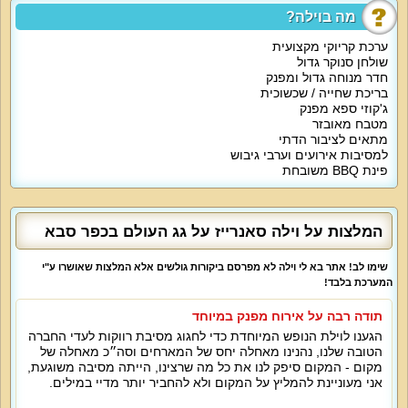
על קצה המזלג:
מה בוילה?
אם אתם מחפשים וילה למסיבה, אירוע או חופשה במרכז הארץ, מצאתם את
המקום המתאים. וילה סאנרייז מתאימה ל-50 אורחים. היא מרכזת את כל
אטרקציות הנופש במקום אחד ומשלבת גם מטבח מאובזר וחדר שינה.
ערכת קריוקי מקצועית
שולחן סנוקר גדול
מה הוילה כוללת:
חדר מנוחה גדול ומפנק
וילה סאנרייז על גג העולם כוללת מתחם אירוח פנימי ומתחם חיצוני על הגג. הסלון
בריכת שחייה / שכשוכית
של הוילה כולל מספר מערכות ישיבה, מסך LCD 60 אינץ', מערכת סאונד, שולחן
ג'קוזי ספא מפנק
סנוקר מקצועי, מערכת קריוקי איתה תוכלו לשיר מכל הלב, בר ישיבה מעוצב ועוד.
מטבח מאובזר
לצד הסלון תמצאו גם מטבח מאובזר בו אפשר יהיה להכין חטיפים, לאחסן אוכל
מתאים לציבור הדתי
ושתייה וגם לבשל. לרשות האורחים עומד חדר רחצה גדול עם שני מקלחונים, 2
למסיבות אירועים וערבי גיבוש
שירותים. חדר השינה של המתחם הוא גם חדר מנוחה. הוא כולל מיטה זוגית גדולה.
פינת BBQ משובחת
אטרקציות מיוחדות בוילה:
קומת הגג של הוילה היא האטרקציה המרכזית. על גג המתחם תמצאו מיטות שיזוף,
פינת ברביקיו, פינות ישיבה, ברביקיו וצמחייה טרופית.
המלצות על וילה סאנרייז על גג העולם בכפר סבא
למי זה מתאים?
שימו לב! אתר בא לי וילה לא מפרסם ביקורות גולשים אלא המלצות שאושרו ע"י
1. חופשות קצרות או ארוכות למשפחות, זוגות, קבוצות חברים.
המערכת בלבד!
2. אנשי עסקים וחברות : ערבי גיבוש, ערבי חברה, פינוק לעובדים מצטיינים.
תודה רבה על אירוח מפנק במיוחד
3. אירוח במתכונת דתית או מסורתית.
הגענו לוילת הנופש המיוחדת כדי לחגוג מסיבת רווקות לעדי החברה
הטובה שלנו, נהנינו מאחלה יחס של המארחים וסה״כ מאחלה של
4. אירועים ומסיבות לבני 25 ומעלה.
מקום - המקום סיפק לנו את כל מה שרצינו, הייתה מסיבה משוגעת,
אני מעוניינת להמליץ על המקום ולא להחביר יותר מדיי במילים.