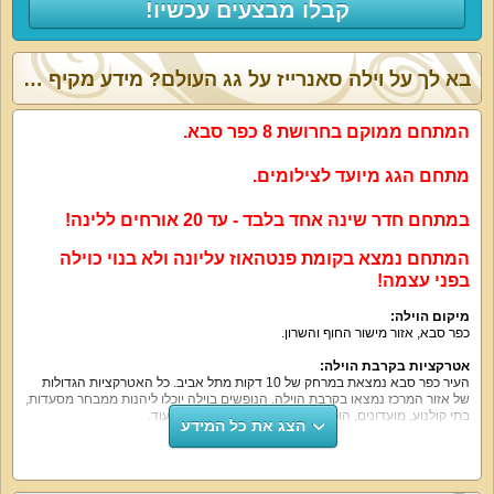
קבלו מבצעים עכשיו!
בא לך על וילה סאנרייז על גג העולם? מידע מקיף ומפורט:
המתחם ממוקם בחרושת 8 כפר סבא.
מתחם הגג מיועד לצילומים.
במתחם חדר שינה אחד בלבד - עד 20 אורחים ללינה!
המתחם נמצא בקומת פנטהאוז עליונה ולא בנוי כוילה
בפני עצמה!
מיקום הוילה:
כפר סבא, אזור מישור החוף והשרון.
אטרקציות בקרבת הוילה:
העיר כפר סבא נמצאת במרחק של 10 דקות מתל אביב. כל האטרקציות הגדולות
של אזור המרכז נמצאו בקרבת הוילה. הנופשים בוילה יוכלו ליהנות ממבחר מסעדות,
בתי קולנוע, מועדונים, הופעות חיות, פסטיבלים, חופי ים ועוד.
הצג את כל המידע
נוף חיצוני:
וילה סאנרייז על גג העולם היא וילה מבודדת ופרטית.