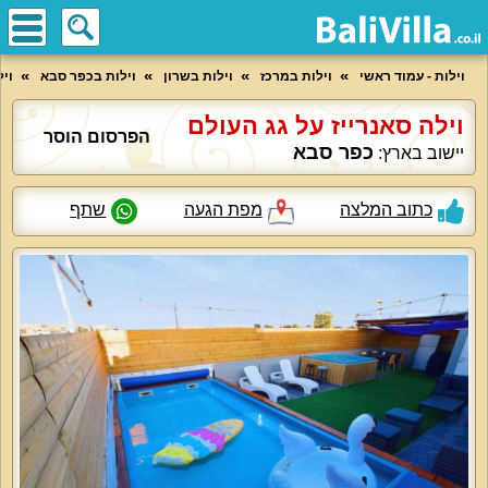
וילות - עמוד ראשי
וילות במרכז
וילות בשרון
וילות בכפר סבא
ויל
וילה סאנרייז על גג העולם
הפרסום הוסר
כפר סבא
יישוב בארץ:
כתוב המלצה
מפת הגעה
שתף