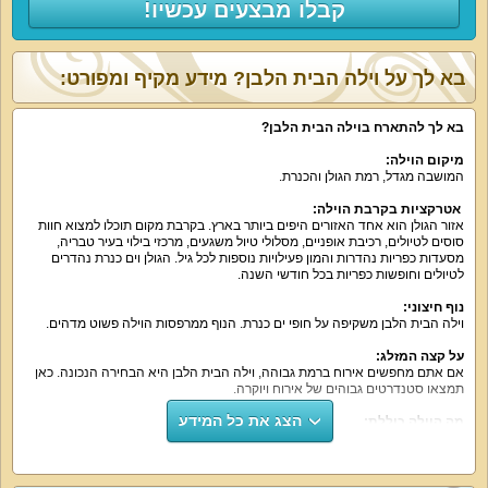
קבלו מבצעים עכשיו!
בא לך על וילה הבית הלבן? מידע מקיף ומפורט:
בא לך להתארח בוילה הבית הלבן?
מיקום הוילה:
המושבה מגדל, רמת הגולן והכנרת.
אטרקציות בקרבת הוילה:
אזור הגולן הוא אחד האזורים היפים ביותר בארץ. בקרבת מקום תוכלו למצוא חוות
סוסים לטיולים, רכיבת אופניים, מסלולי טיול משגעים, מרכזי בילוי בעיר טבריה,
מסעדות כפריות נהדרות והמון פעילויות נוספות לכל גיל. הגולן וים כנרת נהדרים
לטיולים וחופשות כפריות בכל חודשי השנה.
נוף חיצוני:
וילה הבית הלבן משקיפה על חופי ים כנרת. הנוף ממרפסות הוילה פשוט מדהים.
על קצה המזלג:
אם אתם מחפשים אירוח ברמת גבוהה, וילה הבית הלבן היא הבחירה הנכונה. כאן
תמצאו סטנדרטים גבוהים של אירוח ויוקרה.
הצג את כל המידע
מה הוילה כוללת:
וילה הבית הלבן כוללת
6 חדרי שינה גדולים
ומאוד יפים. בכל חדר מיטה זוגית, כיל
מיטה יוקרתיים, מסך טלוויזיה ומרפסת נוף. שניים מבין חמשת החדרים כוללים גם
חדר רחצה צמוד. מיטות ילדים קטנות ניתן להציב בחדר לצד מיטת ההורים.