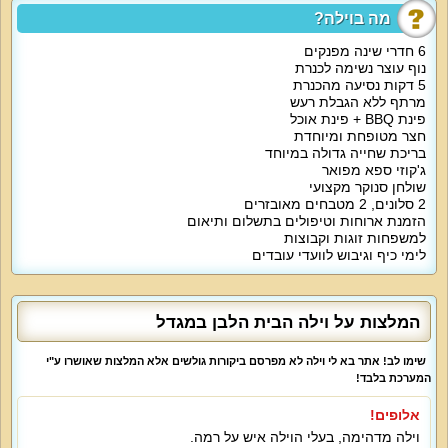
2 סלונים לאירוח ימתינו בעבורכם במתחם. הסלון הראשי של וילה הבית הלבן
מה בוילה?
מעוצב בסגנון לבן יוקרתי. הוא כולל מערכת ישיבה לבנה, אח חמים לימי החורף,
מסך טלוויזיה ענק ומטבח מאובזר סמוך. פינת האוכל של הוילה מעוצבת ויוקרתית גם
6 חדרי שינה מפנקים
כן. מתחם אירוח נוסף תמצאו במרתף של הוילה. גם שם ישנה פינת ישיבה יחד
נוף עוצר נשימה לכנרת
ומתחם מתאים לאירוח.
5 דקות נסיעה מהכנרת
מרתף ללא הגבלת רעש
אטרקציות מיוחדות בוילה:
פינת BBQ + פינת אוכל
החצר של וילה הבית הלבן כוללת בריכה פרטית גדולה עם מיטות שיזוף, ג'קוזי ספא
לכ-10 נופשים, תאורה וריהוט גן יוקרתי ונוח.
חצר מטופחת ומיוחדת
בריכת שחייה גדולה במיוחד
מיוחד לילדים:
ג'קוזי ספא מפואר
בעבור הילדים ניתן להוסיף מיטות בחדרי ההורים.
שולחן סנוקר מקצועי
2 סלונים, 2 מטבחים מאובזרים
למי זה מתאים?
הזמנת ארוחות וטיפולים בתשלום ותיאום
1. אירוח זוגי רומנטי, מרפסות הנוף משקיפות על חופי הכנרת.
למשפחות זוגות וקבוצות
2. חופשות משפחתיות בצפון.
לימי כיף וגיבוש לוועדי עובדים
3. נופש קבוצתי עם כל החברים (בכול עונות השנה).
4. ימי כיף לעובדים, סדנאות.
המלצות על וילה הבית הלבן במגדל
5. מסיבות סולידיות או אירועים מצומצמים.
שימו לב! אתר בא לי וילה לא מפרסם ביקורות גולשים אלא המלצות שאושרו ע"י
המערכת בלבד!
אלופים!
וילה מדהימה, בעלי הוילה איש על רמה.