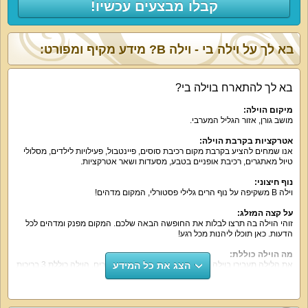
קבלו מבצעים עכשיו!
בא לך על וילה בי - וילה B? מידע מקיף ומפורט:
בא לך להתארח בוילה בי?
מיקום הוילה:
מושב גורן, אזור הגליל המערבי.
אטרקציות בקרבת הוילה:
אנו שמחים להציע בקרבת מקום רכיבת סוסים, פיינטבול, פעילויות לילדים, מסלולי
טיול מאתגרים, רכיבת אופניים בטבע, מסעדות ושאר אטרקציות.
נוף חיצוני:
וילה B משקיפה על נוף הרים גלילי פסטורלי, המקום מדהים!
על קצה המזלג:
זוהי הוילה בה תרצו לבלות את החופשה הבאה שלכם. המקום מפנק ומדהים לכל
הדעות. כאן תוכלו ליהנות מכל רגע!
מה הוילה כוללת:
הצג את כל המידע
את הלילה תעבירו בוילה בי ב-4 חדרי שינה גדולים ומפוארים. הוילה כוללת 3 בריכות
שחייה (אחת פנימית מחוממת), גלריה מעוצבת ונוחה עם פופים ועמדת פלייסטיישן.
הסלון של וילה גדול ונוח לבילוי קבוצתי. בסרטים תוכלו לצפות במסך שך 50 אינץ'.
וילה בי כוללת מערכת קולנוע ביתית עם מבחר סרטים.
מרפסת הנוף של הוילה משקיפה על נוף משגע. המקום נהדר לבילוי בשעות הבוקר