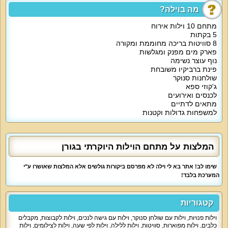
מה בוילה?
על קצה המזלג:
מתחם 10 וילות אירוח
5 בקתות
8 סוויטות בריכה מחוממת ומקורה
מתחם הוילות מכיל את כל הפינוקים הדרושים להרכבת החופשה המושלמת. כאן
תוכלו ליהנות מכל רגע, באחריות.
פארק מים מפנק ומגלשות
נוף עוצר נשימה
פינת ברביקיו משובחת
שולחנות סנוקר
מה הוילה כוללת:
ג'קוזי ספא
לכנסים ואירועים
10 וילות נופש אשר מתאימות לנופש, אירוח יוקרה, מסיבות ואירועים. כל אחת
מתאים לדתיים
מהוילות מציגה אירוח בסגנון קצת שונה. קבוצות גדולות תוכלנה לשכור את המתחם
למשפחות גדולות וקטנות
כולו או מספר וילות. בעבור משפחה אחת או קבוצה קטנה, נוכל להציע וילה אחת.
פרט לוילות, יש במקום גם 8 סוויטות יוקרה ו-5 בקתות אירוח כפריות.
המלצות על מתחם הוילות היוקרתי בגורן
אטרקציות מיוחדות בוילה:
שימו לב! אתר בא לי וילה לא מפרסם ביקורות גולשים אלא המלצות שאושרו ע"י
רשימת האטרקציות שבכל וילה משתנה בהתאם למפרט. אך בסך הכול, תוכלו
המערכת בלבד!
למצוא במקום אבזור עשיר הכולל בריכה פרטית, אמבטיות ג'קוזי, שולחנות משחק,
מערכות קולנוע, פינות ישיבה, מטבחים מאובזרים, ברביקיו, מתחמי שיזוף נהדרים
והמון חדרי שינה מקסימים ומפוארים.
קטגוריות
וילות פנויות
,
וילות עם שולחן סנוקר
,
וילות עם גישה לנכים
,
וילות לקבוצות
,
מקבלים
פארק המים של המתחם כולל בריכה חצי אולימפית, מזרקות מים, בריכת פעוטות
כלבים
,
וילות מפוארות
,
סוויטות
,
וילות ללילה
,
וילות לפי שעה
,
וילות לצילומים
,
וילות
ומגלשות לילדים. בחודשי החורף, הבריכה מקורה.