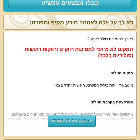
קבלו מבצעים עכשיו!
בא לך על וילה לאטה? מידע מקיף ומפורט:
בא לך להתארח בוילה לאטה?
המקום לא מיועד למסיבות רווקים ורווקות רועשות
(סולידיות בלבד)
מיקום הוילה:
מושב גורן, וילות בגליל המערבי, חופשות יוקרה בצפון.
אטרקציות בקרבת הוילה:
מחפשים אזור עשיר באטרקציות ופעילויות? הגליל המערבי הוא המקום בשבילכם.
כאן תמצאו את שבילי הטיול היפים ביותר, אתרי צלילה, חופים, מרכזי בילוי ומסעדות
הצג את כל המידע
כפריות נהדרות. כאן תוכלו למצוא פעילויות לילדים, אטרקציות לבני נוער, ספורט
אתגרי ופינות חמד שקטות.