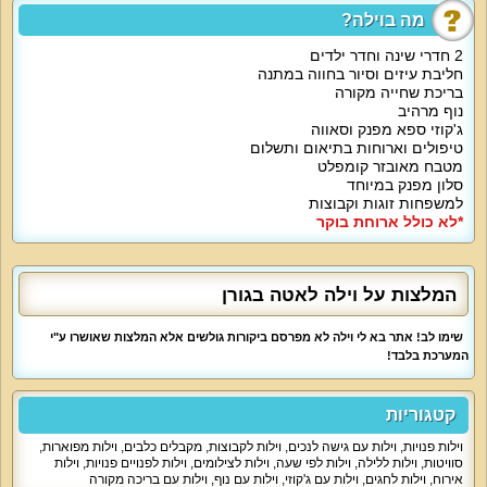
נוף חיצוני:
מה בוילה?
2 חדרי שינה וחדר ילדים
וילה לאטה מוקפת שטחים ירוקים, גינה יפה, שמיים כחולים והמון אוויר צח.
חליבת עיזים וסיור בחווה במתנה
בריכת שחייה מקורה
נוף מרהיב
על קצה המזלג:
ג'קוזי ספא מפנק וסאווה
טיפולים וארוחות בתיאום ותשלום
אם אתם מחפשים וילה נופש משפחתית עם אווירה יוקרתית אך ביתית, וילה לאטה
מטבח מאובזר קומפלט
תהיה הבחירה המתאימה. כאן תמצאו פעילויות מהרות לילדים בחווה הסמוכה
סלון מפנק במיוחד
ותוכלו ליהנות מנוף עוצר נשימה. מומלצת בכל חודשי השנה.
למשפחות זוגות וקבוצות
*לא כולל ארוחת בוקר
מה הוילה כוללת:
המלצות על וילה לאטה בגורן
וילה לאטה כוללת 2 חדרי שינה, סוויטת הורים ועוד חדר שינה שמתאים לילדים.
הסוויטות כוללות מיטות רכות (שינה נהדרת), ארון, חלון, מיזוג אוויר, מסך
טלוויזיה,DVD וחדר רחצה צמוד. חדר הילדים כולל 2 מיטות זוגיות, הוא מתאים
שימו לב! אתר בא לי וילה לא מפרסם ביקורות גולשים אלא המלצות שאושרו ע"י
לקבוצת ילדים.
המערכת בלבד!
הסלון של וילה לאטה גדול ומשפחתי. פינת הישיבה שבסלון תוכל להפוך למיטה
קטגוריות
נוספת. מסך הטלוויזיה המרכזי שבסלון גדול במיוחד, 60 אינץ'. לצדו סטרימר עם
300 סרטים, מערכת הגברה וחיבור YES.
וילות פנויות
,
וילות עם גישה לנכים
,
וילות לקבוצות
,
מקבלים כלבים
,
וילות מפוארות
,
סוויטות
,
וילות ללילה
,
וילות לפי שעה
,
וילות לצילומים
,
וילות לפנויים פנויות
,
וילות
אירוח
,
וילות לחגים
,
וילות עם ג'קוזי
,
וילות עם נוף
,
וילות עם בריכה מקורה