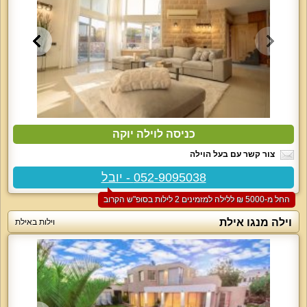
כניסה לוילה יוקה
צור קשר עם בעל הוילה
052-9095038 - יובל
החל מ-‏5000 ₪ ללילה למזמינים 2 לילות בסופ"ש הקרוב
וילה מנגו אילת
וילות באילת