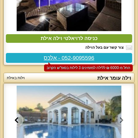
כניסה לרויאלטי וילה אילת
צור קשר עם בעל הוילה
052-9095596 - אלכס
החל מ-‏6000 ₪ ללילה למזמינים 3 לילות בסופ"ש הקרוב
וילה עומר אילת
וילות באילת