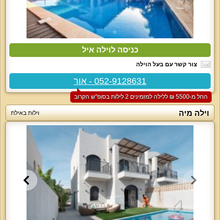
כניסה לוילה איל
צור קשר עם בעל הוילה
052-9128631 - אור
החל מ-‏5500 ₪ ללילה למזמינים 2 לילות בסופ"ש הקרוב
וילה מיה
וילות באילת