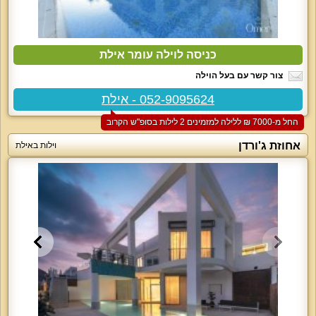
כניסה לוילה עומר אילת
צור קשר עם בעל הוילה
052-9095624 - אילת
החל מ-‏7000 ₪ ללילה למזמינים 2 לילות בסופ"ש הקרוב
אחוזת ג'ורדן
וילות באילת