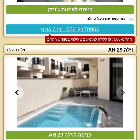
כניסה לאחוזת ג'ורדן
צור קשר עם בעל הוילה
052-9170966 - רז / אסף
החל מ-‏7500 ₪ ללילה למזמינים 2 לילות בסופ"ש הקרוב
וילה 29 AH
וילות באילת
כניסה לוילה 29 AH