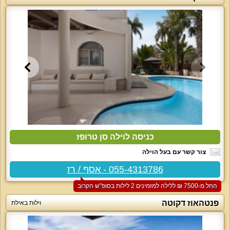
כניסה לוילה סן טרופז
צור קשר עם בעל הוילה
055-4313786 - אסף / רז
החל מ-‏7500 ₪ ללילה למזמינים 2 לילות בסופ"ש הקרוב
פנטהאוז דקוטה
וילות באילת