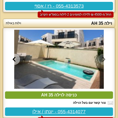
055-4313573 - רז / אסף
החל מ-‏4500 ₪ ללילה למזמינים 2 לילות בסופ"ש הקרוב
וילה AH 35
וילות באילת
כניסה לוילה AH 35
צור קשר עם בעל הוילה
055-4314077 - יונתן / אילן