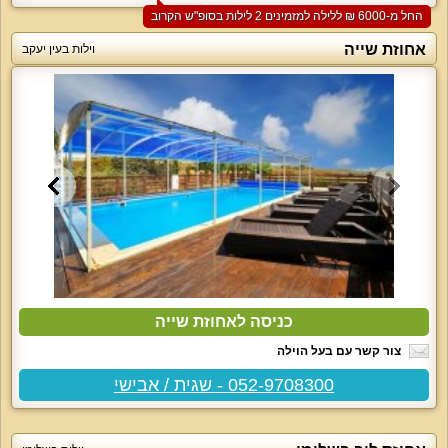
החל מ-‏6000 ₪ ללילה למזמינים 2 לילות בסופ"ש הקרוב
אחוזת שייה
וילות בעין יעקב
כניסה לאחוזת שייה
צור קשר עם בעל הוילה
052-9708300 - שגית / אבישי