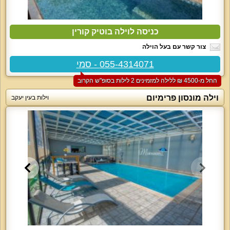
כניסה לוילה בוטיק קורין
צור קשר עם בעל הוילה
055-4314071 - סמי
החל מ-‏4500 ₪ ללילה למזמינים 2 לילות בסופ"ש הקרוב
וילה מונסון פרימיום
וילות בעין יעקב