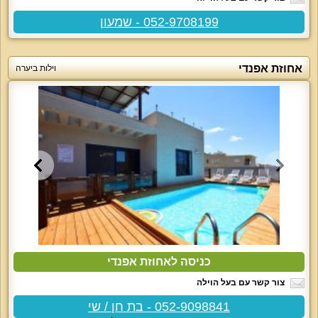
052-9708199 - שמעון
אחוזת אפנדי
וילות ביערה
כניסה לאחוזת אפנדי
צור קשר עם בעל הוילה
052-9098841 - בת חן / שי