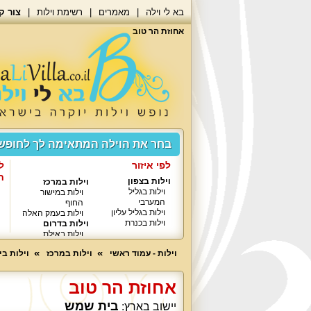
בא לי וילה
מאמרים
רשימת וילות
צור ק
אחוזת הר טוב
בחר את הוילה המתאימה לך לחופ
לפי איזור
ל
ח
וילות בצפון
וילות במרכז
וילות בגליל
וילות במישור
המערבי
החוף
וילות בגליל עליון
וילות בעמק האלה
וילות בכנרת
וילות בדרום
וילות באילת
וילות - עמוד ראשי
וילות במרכז
וילות ב
אחוזת הר טוב
בית שמש
יישוב בארץ: