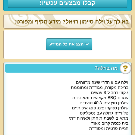
קבלו מבצעים עכשיו!
בא לך על וילה סיימון רויאל? מידע מקיף ומפורט:
הצג את כל המידע
מה בוילה?
וילה עם 8 חדרי שינה מרווחים
בריכה מקורה, מגודרת ומחוממת
ג'קוזי רחב ל-8 אנשים
עמדת BBQ מקצועית ומאובזרת
שולחן חוץ ענק ל-40 סועדים
שולחן סנוקר ופינג פונג איכותיים
טלוויזיה גדולה עם נטפליקס
מתאים לשבתות חתן ולאירוח דתי
בית כנסת קרוב מאוד
חנייה פרטית ומסודרת