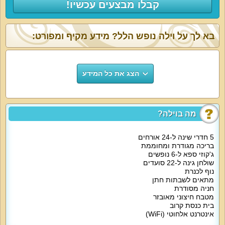
קבלו מבצעים עכשיו!
בא לך על וילה נופש הלל? מידע מקיף ומפורט:
הצג את כל המידע
מה בוילה?
5 חדרי שינה ל-24 אורחים
בריכה מגודרת ומחוממת
ג'קוזי ספא ל-6 נופשים
שולחן גינה ל-22 סועדים
נוף לכנרת
מתאים לשבתות חתן
חניה מסודרת
מטבח חיצוני מאובזר
בית כנסת קרוב
אינטרנט אלחוטי (WiFi)