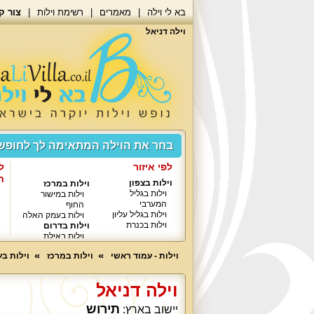
בא לי וילה
מאמרים
רשימת וילות
צור ק
וילה דניאל
בחר את הוילה המתאימה לך לחופ
לפי איזור
ל
ח
וילות בצפון
וילות במרכז
וילות בגליל
וילות במישור
המערבי
החוף
וילות בגליל עליון
וילות בעמק האלה
וילות בכנרת
וילות בדרום
וילות באילת
וילות - עמוד ראשי
וילות במרכז
וילות ב
וילה דניאל
תירוש
יישוב בארץ: