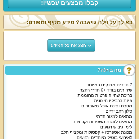
קבלו מבצעים עכשיו!
בא לך על וילה גויאבה? מידע מקיף ומפורט:
הצג את כל המידע
מה בוילה?
7 חדרים מפנקים במיוחד
שירותים בודד +6 חדרי רחצה
בריכת שחייה פרטית מחוממת
פינת ברביקיו חיצונית
מטבח ופינת אוכל מאובזרים
סלון רחב ידיים
מתאים למגזר הדתי
מתאים לזוגות משפחות וקבוצות
לימי גיבוש רגועים
מכונת אספרסו + קפסולות ומקציף חלב
לאירועי בוטיק מיוחדים ורגועים