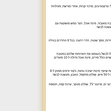
י טרקטורונים, מרכזי קניות, אתרי מורשת, פעילויות
 11 חדרי רחצה, סלון עם מסך גדול, מטבח מאובזר, פינת אוכל, חצר נופש מושקעת עם
, מעשנה לבשר.
לינה ב-10 חדרי שינה (8 חדרים ו-2 סוויטות). החדרים כוללים מיטה זוגית, מיזוג אוויר, ארון לבגדים, שידות, מסך שטוח, חדר רחצה. בכל 8 החדרים בווילה
 אינטש, שולחן סלון. אורחי הווילה יוכלו לבשל בעצמם את הארוחות שלהם במטבח
ל סירים, פינת אוכל גדולה ל-10 סועדים.
חצר נופש פרטית ממתינה לכם עם בריכה מחוממת ומקורה בעונה (מגודרת, עומק עד 1.6 מטר), מיטות שיזוף, פינות ישיבה נוחות, ג'קוזי זרמים מפנק ל-8
בשר.
אורחי המתחם נהנים מאינטרנט אלחוטי חינם, חנייה מסודרת ל-30 רכבים, קמין עצים, ערוצי הוט, ערוצי יס, פרטנר TV, שולחן סנוקר, ערכת קפה, תוספת