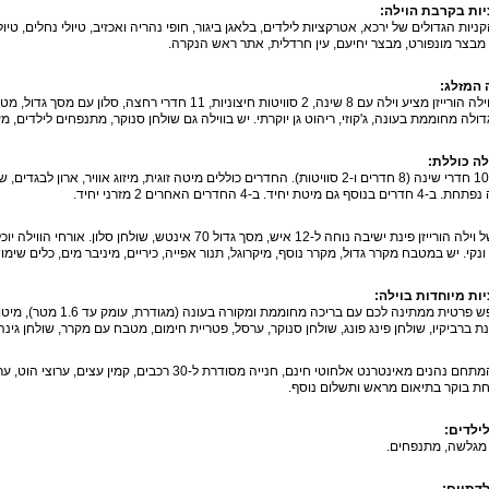
ות בקרבת הוילה:
ניות הגדולים של ירכא, אטרקציות לילדים, בלאגן ביגור, חופי נהריה ואכזיב, טיולי נחלים, טיול
 מבצר מונפורט, מבצר יחיעם, עין חרדלית, אתר ראש הנקרה.
 המזלג:
מתחם וילה הורייזן מציע וילה עם 8 שינה, 2 סוויטות חיצוניות,
דולה מחוממת בעונה, ג'קוזי, ריהוט גן יוקרתי. יש בווילה גם שולחן סנוקר, מתנפחים לילדים
לה כוללת:
 גם מיטת יחיד. ב-4 החדרים האחרים 2 מזרני יחיד.
בסלון של וילה הורייזן פינת ישיבה נוחה ל-12 איש, מסך גדול 70
נקי. יש במטבח מקרר גדול, מקרר נוסף, מיקרוגל, תנור אפייה, כיריים, מיניבר מים, כלים שימושיים כול
ות מיוחדות בוילה:
ברביקיו, שולחן פינג פונג, שולחן סנוקר, ערסל, פטריית חימום, מטבח עם מקרר, שולחן גינה ל-50 איש, שולחן מתקפל, טאבון, מעשנה ל
ת בוקר בתיאום מראש ותשלום נוסף.
ילדים:
 מגלשה, מתנפחים.
לדתיים: