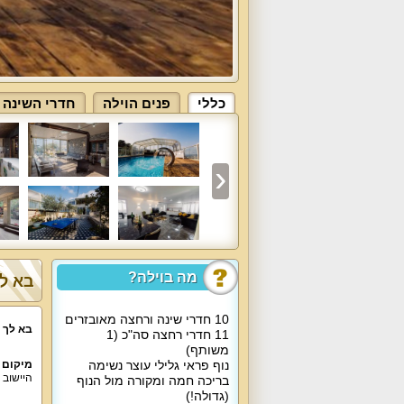
כללי
פנים הוילה
חדרי השינה 
מה בוילה?
בא לך
10 חדרי שינה ורחצה מאובזרים
בא לך ל
11 חדרי רחצה סה"כ (1
משותף)
נוף פראי גלילי עוצר נשימה
מיקום 
היישוב 
בריכה חמה ומקורה מול הנוף
(גדולה!)