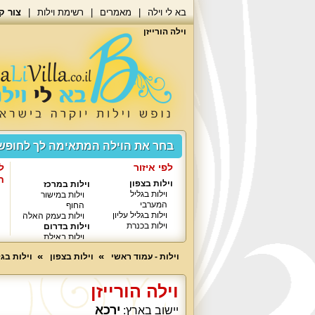
בא לי וילה
מאמרים
רשימת וילות
צור ק
וילה הורייזן
בחר את הוילה המתאימה לך לחופ
לפי איזור
ל
ח
וילות בצפון
וילות במרכז
וילות בגליל
וילות במישור
המערבי
החוף
וילות בגליל עליון
וילות בעמק האלה
וילות בכנרת
וילות בדרום
וילות באילת
וילות - עמוד ראשי
וילות בצפון
וילות בג
וילה הורייזן
ירכא
יישוב בארץ: