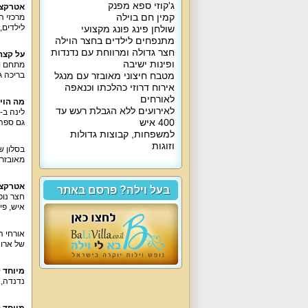
ג'קוזי ספא מפנק
אטרקצי
קמין חם בוילה
מרכזי הק
לילדים,
שולחן פינג פונג מקצועי
מתנפחים לילדים בחצר הוילה
חצר גדולה ומרווחת עם נדנדות
על קצה
ופינות ישיבה
מטבח חיצוני מאובזר עם מנגל
בריכה ג
אירוח דרוזי כהלכתו וכנאפה
לאורחים
מה הוי
לאירועים ללא הגבלת רעש עד
400 איש
גם ספה נפתחת. ב-4 חדרים בנוסף
למשפחות, קבוצות גדולות
וזוגות
מאובזר ו
אטרקצי
בעל וילה? פרסם באתר
איש, פינת 
של ארוח
מיוחד ל
נדנדה,
מיוחד 