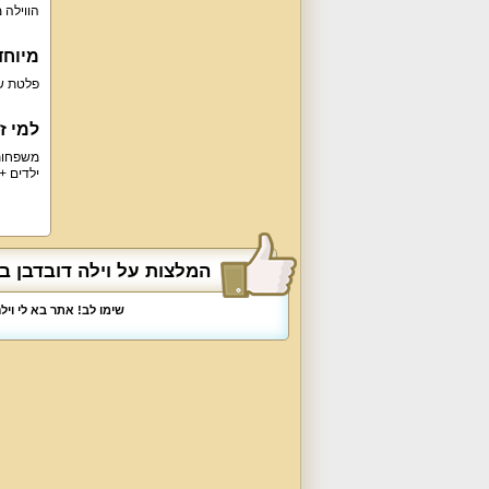
הווילה 
מיוחד
פלטת שב
למי ז
ילדים + 3 תינוקות / אירועים עד 98 א
המלצות על וילה דובדבן ב
שימו לב! אתר בא לי וי