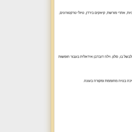
ת, אתרי מורשת, קיאקים בירדן, טיולי טרקטורונים,
בריכת זרמים, 15 חדרי שינה, מטבח שאפשר לבשל בו, סלון. וילה דובדבן אידאלית בעבור חופשות