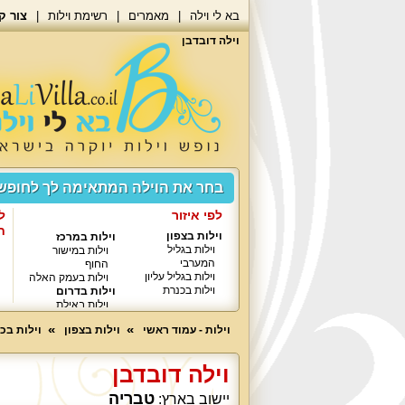
בא לי וילה
מאמרים
רשימת וילות
צור ק
וילה דובדבן
בחר את הוילה המתאימה לך לחופ
לפי איזור
ל
ח
וילות בצפון
וילות במרכז
וילות בגליל
וילות במישור
המערבי
החוף
וילות בגליל עליון
וילות בעמק האלה
וילות בכנרת
וילות בדרום
וילות באילת
וילות - עמוד ראשי
וילות בצפון
וילות בכ
וילה דובדבן
טבריה
יישוב בארץ: