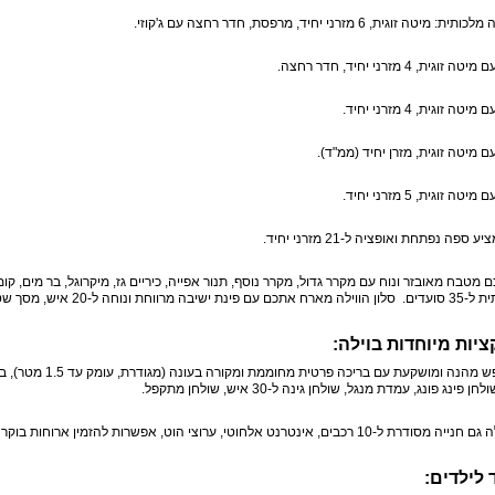
 ספה נפתחת ואופציה ל-21 מזרני יחיד.
 מטבח מאובזר ונוח עם מקרר גדול, מקרר נוסף, תנור אפייה, כיריים גז, מיקרוגל, בר מים, קומ
 מרווחת ונוחה ל-20 איש, מסך שטוח 45 אינטש.
יות מיוחדות בוילה:
ן פינג פונג, עמדת מנגל, שולחן גינה ל-30 איש, שולחן מתקפל.
בים, אינטרנט אלחוטי, ערוצי הוט, אפשרות להזמין ארוחות בוקר טובות אל הווילה בתיאום מראש ותשלום נוסף.
 לילדים: