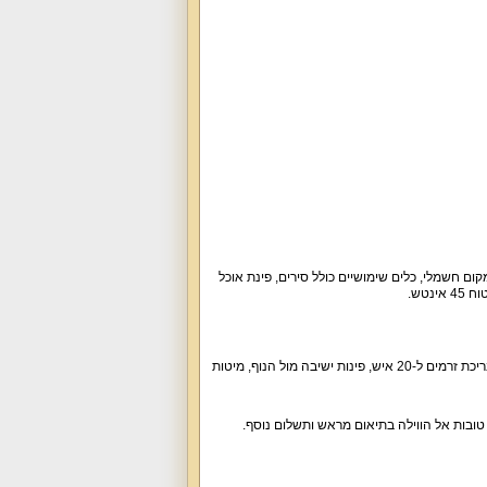
קום חשמלי, כלים שימושיים כולל סירים, פינת אוכל
חצר נופש מהנה ומושקעת עם בריכה פרטית מחוממת ומקורה בעונה (מגודרת, עומק עד 1.5 מטר), בריכת זרמים ל-20 איש, פינות ישיבה מול הנוף, מיטות