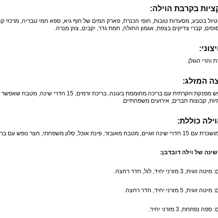
יות בקרבת הוילה:
טיול בטבע, מסעדות טובות, חופי הכנרת, פארק המים של חוף גיא, ספא חמי טבריה, מרכזי קניו
וסים, קברי צדיקים בצפת, אגמון החולה, חמת גדר, יקבים, צוק מנרה.
צוני:
רת והרי הגולן.
ה המזלג:
וילת נופש מפנקת ויוקרתית עם בריכה מחוממת בעונה, 
ת, קבוצות חברים, אירועים משפחתיים.
ילה כוללת:
בזר, פינת אוכל, סלון משפחתי, חצר נופש עם בריכה בנויה מחוממת ומקורה בעונה.
ינה של וילה דובדבן: