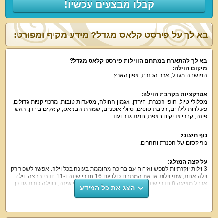
קבלו מבצעים עכשיו!
בא לך על פירסט קלאס מגדל? מידע מקיף ומפורט:
בא לך להתארח במתחם הווילות פירסט קלאס מגדל?
מיקום הוילה:
המושבה מגדל, אזור הכנרת, צפון הארץ.
אטרקציות בקרבת הוילה:
מסלולי טיול, חופי הכנרת, הירדן, אגמון החולה, מסעדות טובות, מרכזי קניות גדולים,
פעילויות לילדים, רכיבת סוסים, טיולי אופניים, שמורת הבניאס, קיאקים בירדן, ראש
פינה, קברי צדיקים בצפת, חמת גדר ועוד.
נוף חיצוני:
נוף קסום של הכנרת וההרים.
על קצה המזלג:
3 וילות יוקרתיות לנופש ואירוח עם בריכה מחוממת בעונה בכל וילה. אפשר לשכור רק
וילה אחת, שתי וילות או את המתחם כולו עם 16 חדרי שינה ו-11 חדרי רחצה. וילה
ארבל מציעה 8 חדרי שינה, וילה אגם מושכרת עם 4 חדרי שינה, בווילה כנרת גם כן
הצג את כל המידע
4 חדרי שינה.
מה הוילה כוללת: