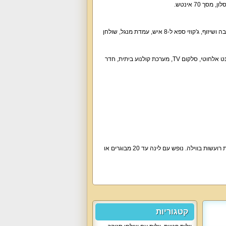
חצר נופש מהנה ומושקעת עם בריכה פרטית מחוממת בעונה (מגודרת, עומק עד 1.8 מטר), פינות ישיבה ושיזוף, ג'קוזי ספא ל-8 איש, עמדת מנגל, שולחן
האירוח כולל מכונת כביסה, מייבש כביסה, מגהץ, שולחן סנוקר, שתייה קלה, חנייה ל-6 רכבים, אינטרנט אלחוטי, סלקום TV, מערכת קולנוע ביתית, חדר
וילה קיסריה רויאל מארחת משפחות, זוגות, קבוצות חברים, קהל דתי, בני נוער, שבת חתן. ללא מסיבות רועשות בווילה. נופש עם לינה עד 20 מבוגרים או
קטגוריות