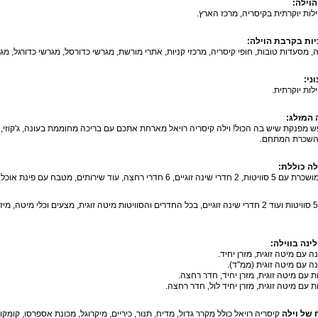
הוילה:
ילות יוקרתית בקיסריה, מרכז הארץ.
ות בקרבת הוילה:
, מסעדות טובות, חופי קיסריה, מרכזי קניות, אתרי מורשת, מגרשי כדורסל, מגרשי כדורגל, מג
ני:
ילות יוקרתית.
 המזלג:
להשכרת המתחם.
לה כוללת:
חדרי רחצה, עוד שירותים, מטבח עם פינת אוכל, סלון, חצר נופש עם בריכה מחוממת בעונה.
לינה ב-5 סוויטות ועוד 2 חדרי שינה זוגיים, בכל החדרים והסוויטות מיטה זוגית, מצעים וכלי מ
לינה בווילה:
ה עם מיטה זוגית, מזרן יחיד.
ה עם מיטה זוגית (ממ"ד).
של וילה
קיסריה רויאל כולל מקרר גדול, מדיח, תנור, כיריים, מיקרוגל, מכונת אספרסו, קומק