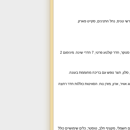
רשי טניס, נחל התנינים, סקייט פארק.
וילת נופש מפנקת שיש בה הכול! וילה קיסריה רויאל מארחת אתכם עם בריכה מחוממת בעונה, ג'קוזי, סנוקר, חדר קולנוע פרטי, 7 חדרי שינה. מינימום 2
יטה, מיזוג אוויר, ארון, מזרן נוח. הסוויטות כוללות חדר רחצה
ום חשמלי, מקציף חלב, טוסטר, כלים שימושיים כולל