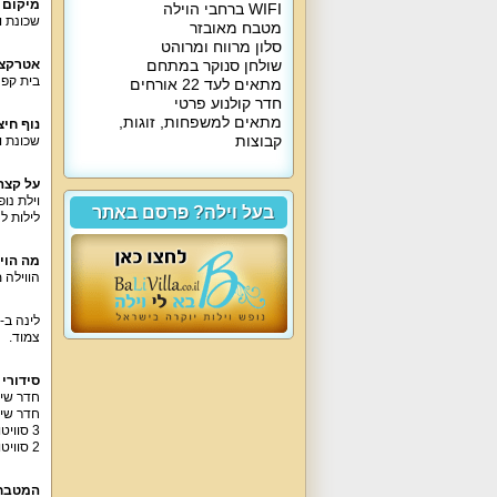
מיקום 
WIFI ברחבי הוילה
שכונת ו
מטבח מאובזר
סלון מרווח ומרוהט
שולחן סנוקר במתחם
אטרקצי
בית קפה
מתאים לעד 22 אורחים
חדר קולנוע פרטי
מתאים למשפחות, זוגות,
נוף חיצו
קבוצות
שכונת ו
על קצה
בעל וילה? פרסם באתר
לילות 
מה הוי
הווילה מושכרת עם 5 סוויטות, 2 חדרי שינה זוגיים, 6 
צמוד.
סידורי 
חדר שינ
חדר שינ
3 סוויטות עם מיטה זוגית, מזרן יחיד, חדר רחצה.
2 סוויטות עם מיטה זוגית, מזרן יחיד לול, חדר רחצה.
המטבח 