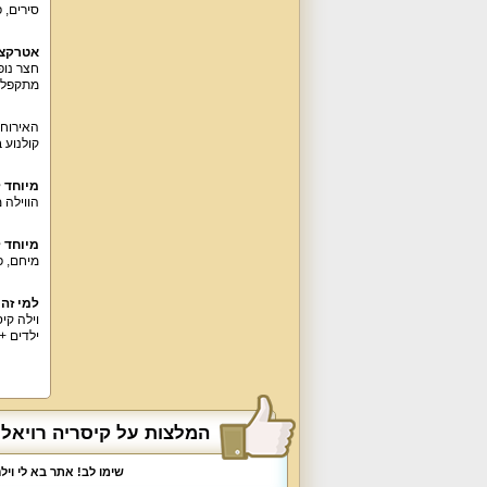
סירים, פינת אוכל ל-14 איש. סלון הווילה ממת
אטרקצי
מתקפל, שו
קולנוע ב
מיוחד ל
הווילה 
מיוחד 
מיחם, פ
למי זה
ילדים + 2 תינוקות
המלצות על קיסריה רויאל 
שימו לב! אתר בא לי וי