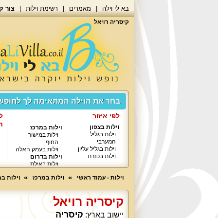
בא לי וילה
מאמרים
רשימת וילות
צור ק
קיסריה רויאל
בחר את הוילה המתאימה לך לחופ
לפי איזור
ל
ח
וילות בצפון
וילות במרכז
וילות בגליל
וילות במישור
המערבי
החוף
וילות בגליל עליון
וילות בעמק האלה
וילות בכנרת
וילות בדרום
וילות באילת
וילות - עמוד ראשי
וילות במרכז
וילות ב
קיסריה רויאל
קיסריה
יישוב בארץ: