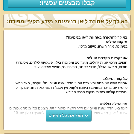
קבלו מבצעים עכשיו!
בא לך על אחוזת ליאן בנימינה? מידע מקיף ומפורט:
בא לך להתארח באחוזת ליאן בנימינה?
מיקום הוילה:
בנימינה, אזור השרון, מיקום מרכזי.
אטרקציות בקרבת הוילה:
חופים, מרכזי קניות גדולים, מועדונים ומקומות בילוי, פעילויות לילדים, מסעדות
טובות, מוזיאון החלל, חדרי בריחה, ספורט ימי, מופעי מוזיקה ועוד.
על קצה המזלג:
אחוזת נופש מטופחת ומעוצבת עם 5 חדרי שינה זוגיים, סלון יוקרתי, חצר נופש
פרטית עם בריכה מחוממת בעונה וג'קוזי. אין מגבלת רעש. כאן תיהנו עם קריוקי
ומערכת קולנוע ביתית. מיקום מרכזי מבוקש.
מה הוילה כוללת:
לינה ב-5 חדרי שינה זוגיים עם חדר רחצה, מיטה זוגית, מצעים וכלי מיטה איכותיים,
שידות / ארון, מיזוג אוויר, מסך שטוח, 2 מזרני יחיד. אפשר להוסיף בסלון עוד 10
הצג את כל המידע
מזרני יחיד. באחוזה 5 חדרי שינה, 5 חדרי רחצה, עוד 2 שירותים.
המטבח מציע מקרר, כיריים, תנור מיקרוגל, פינת אוכל משפחתית נעימה עד 20
סועדים. סלון הווילה מעוצב ומתוכנן להנאה מקסימלית עם מערכת ישיבה ל-10 איש,