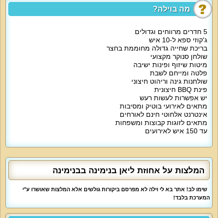
מסך 85 אינטש, שולחן סלון.
מה בוילה?
אטרקציות מיוחדות בוילה:
5 חדרים מרווחים וגדולים
חצר הנופש תעמוד לרשותכם עם בריכה פרטית מחוממת בעונה (עומק עד 1.2
ג'קוזי ספא ל-10 איש
מטר), פינות ישיבה נוחות, ג'קוזי ספא ל-10 איש, עמדת ברביקיו מאובזרת עם
מטבחון, מקרר, פטריית חימום, מגרש כדורגל, שולחן סנוקר, שולחן פינג פונג, שולחן
בריכת שחייה גדולה מחוממת בחצר
מתקפל, שולחן גינה עד 80 איש.
שולחן סנוקר מקצועי
מיטות שיזוף ופינות ישיבה
פלטה ומייחם לשבת
האירוח כולל אינטרנט אלחוטי, ערוצי יס, מערכת קולנוע ביתית, מערכת קריוקי,
שולחנות גינה וריהוט חיצוני
מערכת הגברה למסיבות, ערכת קפה, שולחן סנוקר, פלייסטיישן 5 לילדים, תוספת
של ארוחת בוקר בתיאום מראש ותוספת תשלום.
פינת BBQ חיצונית
יש אפשרות לעשות רעש
מתאים לאירועי בוטיק ומסיבות
מיוחד לילדים:
אינטרנט אלחוטי חינם לאורחים
מזרני יחיד לחדרי השינה ולסלון.
מתאים לזוגות קבוצות ומשפחות
עד 150 איש לאירועים
מיוחד לדתיים:
בית כנסת ומקווה במרחק הליכה, כיור כפולף פלטת שבת ומיחם מים.
למי זה מתאים?
אחוזת ליאן בנימינה מתאימה למשפחות, זוגות, קבוצות נופשים, קהל דתי, תיירים
המלצות על אחוזת ליאן בנימינה בבנימינה
מכל העולם, ימי גיבוש וכיף, ימי הולדת, אירועים עסקיים, אירועים משפחתיים,
סדנאות, כנסים, מסיבות רווקים ורווקות, בני נוער, ימי הולדת, חתונות, בר/בת מצווה.
אין מגבלת רעש, גילאי 18 ומעלה. אירועים עד 150 איש / נופש עם לינה עד 30
שימו לב! אתר בא לי וילה לא מפרסם ביקורות גולשים אלא המלצות שאושרו ע"י
איש.
המערכת בלבד!