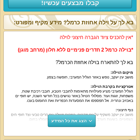
קבלו מבצעים עכשיו!
בא לך על וילה אחוזת כרמל? מידע מקיף ומפורט:
*אין להכניס ציוד הגברה חיצוני לוילה
*בוילה כרמל 2 חדרים פנימיים ללא חלון (מרחב מוגן)
בא לך להתארח בוילה אחוזת הכרמל?
מיקום הוילה:
מושב עין יעקב, נופש באזור הגליל המערבי, חופשה בצפון.
אטרקציות בקרבת הוילה:
הגליל המערבי מציע פעילויות מתאימות לחובבי הטבע, חובבי רכיבת שטח,
משפחות, זוגות ועוד. מסלולי הטיול באזור נגישים בכל חודשי השנה, יש חופי ים
באכזיב ונהריה. אל תפספסו את המסעדות הכפריות ואת החומוס בעכו.
נוף חיצוני:
מושב עין יעקב משקיף על נוף מדהים. המקום משלב נוף הרים טבעי וצד חופי הים
הצפוניים. בשעות הערב, השקיעה מול הוילה מדהימה – מומלץ בחום.
הצג את כל המידע
על קצה המזלג:
אם אתם מחפשים וילת נופש לחופשה מושלמת מכל הבחינות. אחוזת הכרמל היא
המקום המתאים. כאן תמצאו שלל אטרקציות כמו בריכה פרטית מול נוף משגע,