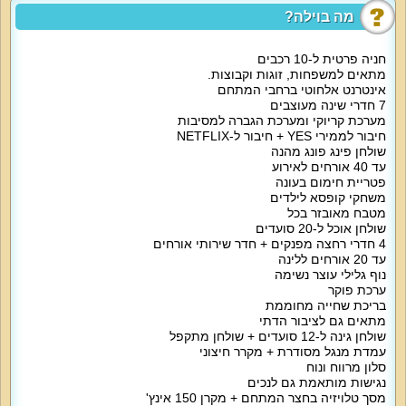
וילת נופש מטופחת, מושקעת ומפנקת בה תיהנו מכל רגע. אם תמיד חלמתם על
מה בוילה?
חופשה עם בריכה פרטית מחוממת בעונה וקריוקי – הגעתם למקום הנכון. וילה
איכותית לנופש באירוח ברמה אחת מעל כולם.
חניה פרטית ל-10 רכבים
מה הוילה כוללת:
מתאים למשפחות, זוגות וקבוצות.
לינה ב-6 חדרי שינה זוגיים ועוד צימר. בכל החדרים מיטה זוגית נוחה, מזרן איכותי,
אינטרנט אלחוטי ברחבי המתחם
מצעים וכלי מיטה, שידות, ארון, מיזוג אוויר, מסך שטוח. בווילה 4 חדרי רחצה ועוד
7 חדרי שינה מעוצבים
שירותים.
מערכת קריוקי ומערכת הגברה למסיבות
חיבור לממירי YES + חיבור ל-NETFLIX
2 חדרי שינה עם מיטה זוגית, 2 מזרני יחיד, חדר רחצה.
שולחן פינג פונג מהנה
עד 40 אורחים לאירוע
2 חדרי שינה עם מיטה זוגית, חדר רחצה.
פטריית חימום בעונה
משחקי קופסא לילדים
מטבח מאובזר בכל
2 חדרים עם מיטה זוגית.
שולחן אוכל ל-20 סועדים
4 חדרי רחצה מפנקים + חדר שירותי אורחים
צימר עם מיטה זוגית, מזרן יחיד, חדר רחצה.
עד 20 אורחים ללינה
נוף גלילי עוצר נשימה
מטבח מאובזר ונוח ממתין לכם עם מקרר גדול, כיריים, תנור אפייה, מיקרוגל, בר מים,
ערכת פוקר
קומקום חשמלי, מכונת קפה, מכונת קרח, מדיח, טוסטר, כלים שימושיים כולל סירים,
בריכת שחייה מחוממת
פינת אוכל משפחתית ל-20 סועדים.
מתאים גם לציבור הדתי
שולחן גינה ל-12 סועדים + שולחן מתקפל
הסלון מתאים לאירוח וצפייה בסרטים עם מסך גדול 77 אינטש, שולחן סלון, פינת
עמדת מנגל מסודרת + מקרר חיצוני
ישיבה מפוארת ל-20 איש.
סלון מרווח ונוח
נגישות מותאמת גם לנכים
אטרקציות מיוחדות בוילה:
מסך טלויזיה בחצר המתחם + מקרן 150 אינץ'