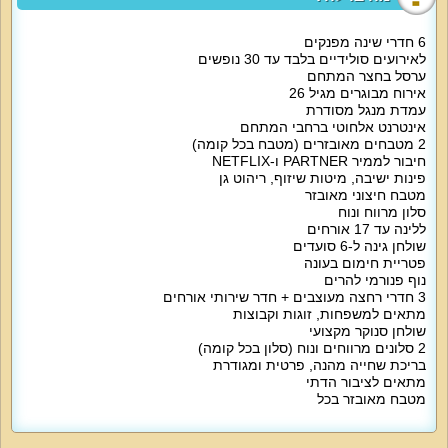
3 חדרים עם מיטה זוגית, נוף להרים
6 חדרי שינה מפנקים
לאירועים סולידיים בלבד עד 30 נופשים
ערסל בחצר המתחם
חדר עם ספה נפתחת, נוף לגינה.
אירוח מבוגרים מגיל 26
עמדת מנגל מסודרת
חדר עם ספה נפתחת, נוף לבריכה.
אינטרנט אלחוטי ברחבי המתחם
2 מטבחים מאובזרים (מטבח בכל קומה)
לרשות אורחי הווילה מטבח מאובזר, נקי ומעוצב עם מקרר גדול, תנור אפייה, כיריים,
חיבור לממיר PARTNER ו-NETFLIX
מיקרוגל, קומקום חשמלי, מקפיא נפרד, מקרר נוסף, כלי מטבח שימושיים כולל
פינות ישיבה, מיטות שיזוף, ריהוט גן
סירים, שולחן גינה ל-12 איש.
מטבח חיצוני מאובזר
סלון מרווח ונוח
סלון הווילה מתאים לאירוח וצפייה בסרטים עם פינת ישיבה ל-8 איש, שולחן סלון,
ללינה עד 17 אורחים
מסך גדול 75 אינטש, נטפליקס, פרטנר TV.
שולחן גינה ל-6 סועדים
פטריית חימום בעונה
אטרקציות מיוחדות בוילה:
נוף פנורמי להרים
חצר נופש מושקעת ועשירה עם בריכה פרטית (מגודרת, עומק עד 1.5 מטר), מיטות
3 חדרי רחצה מעוצבים + חדר שירותי אורחים
שיזוף, פינות ישיבה, עמדת מנגל מאובזרת, מטבח, ערסל, פטריית חימום.
מתאים למשפחות, זוגות וקבוצות
שולחן סנוקר מקצועי
2 סלונים מרווחים ונוח (סלון בכל קומה)
אורחי הווילה נהנים גם מאינטרנט אלחוטי, ערכת קפה, מגהץ, פרטנר TV, נטפליקס.
בריכת שחייה מהנה, פרטית ומגודרת
מתאים לציבור הדתי
מיוחד לילדים:
מטבח מאובזר בכל
סוני פלייסטיישן 4, שולחן הוקי אוויר.
מיוחד לדתיים: