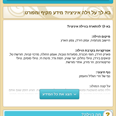
בא לך על וילה איניציו? מידע מקיף ומפורט:
בא לך להתארח בווילה איניציו?
מיקום הוילה:
היישוב מנחמיה, עמק הירדן, צפון הארץ.
אטרקציות בקרבת הוילה:
פארק הירדן, חופי הכנרת, מסעדות טובות, אגמון החולה, מרכזי קניות, חורשת טל,
קיאקים בירדן, טיולי נחלים, יער שוויץ, חמת גדר, פינות חי, טיולי סוסים, טיולי
טרקטורונים, הר מירון, אתרי מורשת.
נוף חיצוני:
נוף של הרי הגליל והעמק.
על קצה המזלג:
וילת נופש מושקעת ומטופחת עם כל הדרוש לחופשה מהנה. הגיע הזמן שגם אתם
הצג את כל המידע
תיהנו מבריכה פרטית, פינות ישיבה מול הנוף, ריהוט גן יוקרתי ומתחם פנימי ממוזג
ומאובזר בכל הדרוש. יש סוני פלייסטיישן 4 ושולחן הוקי אוויר לילדים.
מה הוילה כוללת:
6 חדרי שינה מרווחים עם מיטה זוגית, מזרן נוח, מיזוג אוויר, שידות, ארון אחסון, מסך
מה בוילה?
שטוח, חבילת ערוצים. לרשותכם 3 חדרי רחצה מאובזרים ועוד שירותים.