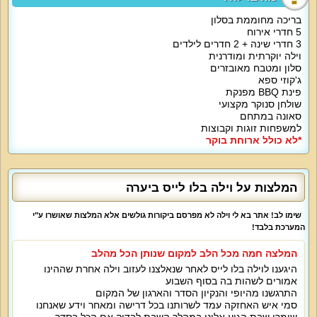
המתחם כולל 5 חדרי שינה : 3 חדרים זוגיים + 2 חדרי שינה שמתאימים גם לילדים.
חדרי השינה כולם מאוד נוחים, מתוך המיטה תוכלו לצפות בטלוויזיה. בחדרי הילדים
בריכה מחוממת בסלון
מוצבות מיטות נפתחות נוחות.
5 חדרי אירוח
הסלון של הוילה מעוצב בפאר והדר. כורסאות מוצבות בסלון, מסך פלזמה ענק וגם
3 חדרי שינה + 2 חדרים לילדים
בריכת שחייה פנימית. בוילה בלו לייס מתגשמים כל החלומות, כאן תוכלו לשלב בילוי
בסלון יחד עם בילוי בבריכה.
וילה יוקרתית ומודרנית
המטבח של הוילה מעוצב ונוח. יש בו ציוד בישול שמתאים לכולם. כאן תוכלו למצוא
סלון ומטבח מאובזרים
מיקרוגל, מקרר גדול, פלטה לשבת, מתקן מים, כלים ועוד.
ג'קוזי ספא
פינת BBQ מפנקת
אטרקציות מיוחדות בוילה:
שולחן סנוקר מקצועי
בחצר של וילה בלו לייס ממתין לכם אמבט ג'קוזי מיוחד בסוגו. האמבט גדול מספיק
סאונה במתחם
בשביל להכיל קבוצות ולספק לכם שעות ארוכות של הנאה. פרט לכך, נשמח להציע
למשפחות זוגות וקבוצות
גם מיטות שיזוף, סאונה מפנקת ושולחן סנוקר. המקום כולל גם עמדת ברביקיו אך לא
ניתן להפעילה בשבת.
*לא כולל ארוחת בוקר
מיוחד לילדים:
בריכה פרטית פנימית, סרטים וחדרי שינה מיוחדים המיועדים לילדים. אין כל ספק כי
וילה בלו לייס טובה בעבור אירוח משפחתי.
המלצות על וילה בלו לייס ביערה
למי מתאימה הוילה?
אם אתם מחפשים נופש ברמה גבוהה, וילה בלו לייס מתאימה לכם. כאן אפשר יהיה
שימו לב! אתר בא לי וילה לא מפרסם ביקורות גולשים אלא המלצות שאושרו ע"י
למצוא אירוח רומנטי לזוגות, תנאים טובים למשפחות, אירוח באווירה מסורתית דתית
המערכת בלבד!
ועוד. נשמח לארח אירועים סולידיים או ימי גיבוש לעובדים, נציין כי המקום אינו
מתאים למסיבות.
המלצה חמה מכל הלב למקום שנותן הכל מהלב
היגענו לוילה בלו לייס לאחר שנאלצנו לעזוב וילה אחרת שההינו
אמורים לשהות בה בסוף השבוע
התרגשנו מהיופי והנקיון הסדר והארגון של המקום
סמי איש האחזקה עמד לשרותנו בכל דרישה ומאחר וידע שאנחנו