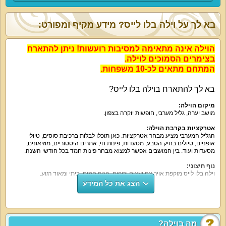
בא לך על וילה בלו לייס? מידע מקיף ומפורט:
הוילה אינה מתאימה למסיבות רועשות! ניתן להתארח
בצימרים הסמוכים לוילה.
המתחם מתאים לכ-10 משפחות.
בא לך להתארח בוילה בלו לייס?
מיקום הוילה:
מושב יערה, גליל מערבי, חופשות יוקרה בצפון.
אטרקציות בקרבת הוילה:
הגליל המערבי מציע מבחר אטרקציות. כאן תוכלו לבלות ברכיבת סוסים, טיולי
אופניים, טיולים בחיק הטבע, מסעדות, פינות חי, אתרים היסטוריים, מוזיאונים,
מסעדות ועוד. בין המושבים אפשר למצוא מבחר פינות חמד בכל חודשי השנה.
נוף חיצוני:
וילה בלו לייס מוקפת אויר צח ועצים ירוקים. הנוף חמים, ביתי ומאוד רגוע.
הצג את כל המידע
על קצה המזלג:
מחפשים וילת נופש בה אפשר ליהנות מכל רגע? וילה בלו לייס תשמח לארח אתכם
עם בריכה פרטית, אמבט ג'קוזי ענק, חצר פרטית ושאר פינוקים קטנים וגדולים.
מה הוילה כוללת:
מה בוילה?