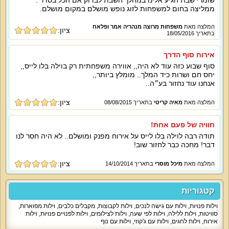
שומרי שבת הגיע אלינו במהלך השבת לבדוק אם הכל בסדר .
ממליצה בחום למשפחות לזוג נופש מושלם במקום מושלם.
המלצה מאת
משפחות מרוצה מנהריה אמר ופלאח
ציון:
בתאריך 18/05/2016
אירוח סוף הדרך
סוף שבוע כזה עוד לא היה,, אווירה משפחתית רק בוילה בלו לייס,,
יחס חם ושרות כיד המלך.. מומלץ ביותר,,
אנחנו עוד נחזור בע״ה..
ציון:
המלצה מאת
מאיה קריטי
בתאריך 08/08/2015
חוויה של פעם אחת!
תודה רבה לוילה בלו לייס על אירוח מפנק ומושלם.. לא היה חסר לנו
דבר! מחכה כבר לחזור שוב!
ציון:
המלצה מאת
מיכל מוסרי
בתאריך 14/10/2014
קטגוריות
וילות פנויות
,
וילות עם גישה לנכים
,
וילות לקבוצות
,
מקבלים כלבים
,
וילות מפוארות
,
סוויטות
,
וילות ללילה
,
וילות לפי שעה
,
וילות לצילומים
,
וילות לפנויים פנויות
,
וילות
אירוח
,
וילות לחגים
,
וילות עם ג'קוזי
,
וילות עם נוף