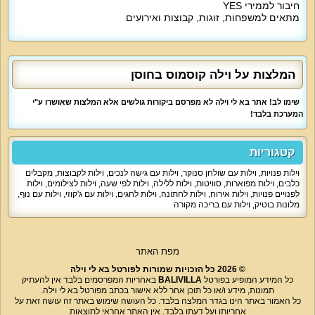
ורווקות. המתחם מתאים לאירוח רומנטי ואירוח דתי מסורתי.
ללא מסיבות רועשות.
חיבור לממירי YES
גילאי 18 ומעלה.
מתאים למשפחות, זוגות, קבוצות ואירועים
עד 16 מבוגרים או ילדים + 4 תינוקות בנופש עם לינה / 40 איש באירועים
המלצות על וילה קוסמוס בחוסן
שימו לב! אתר בא לי וילה לא מפרסם ביקורות גולשים אלא המלצות שאושרו ע"י
המערכת בלבד!
קטגוריות
וילות פנויות
,
וילות עם שולחן סנוקר
,
וילות עם גישה לנכים
,
וילות לקבוצות
,
מקבלים
כלבים
,
וילות מפוארות
,
סוויטות
,
וילות ללילה
,
וילות לפי שעה
,
וילות לצילומים
,
וילות
לפנויים פנויות
,
וילות אירוח
,
וילות לחתונה
,
וילות לחגים
,
וילות עם ג'קוזי
,
וילות עם נוף
,
מלונות בוטיק
,
וילות עם בריכה מקורה
מפת האתר
© 2026 כל הזכויות שמורות לפורטל בא לי וילה
כל המידע המופיע בפורטל
BALIVILLA
באחריות המפרסמים בלבד אין להעתיק
תמונות, מידע ו/או כל תוכן אחר ללא אישור בכתב מפורטל בא לי וילה.
כל האמור באתר הינו בגדר המלצה בלבד. כל העושה שימוש באתר זה עושה זאת על
אחריותו ועל דעתו בלבד. אין האתר אחראי לתוצאות