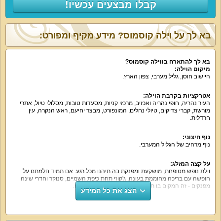
קבלו מבצעים עכשיו!
בא לך על וילה קוסמוס? מידע מקיף ומפורט:
בא לך להתארח בווילה קוסמוס?
מיקום הוילה:
היישוב חוסן, גליל מערבי, צפון הארץ.
אטרקציות בקרבת הוילה:
העיר נהריה, חופי נהריה ואכזיב, מרכזי קניות, מסעדות טובות, מסלולי טיול, אתרי
מורשת, קברי צדיקים, טיולי נחלים, המונפורט, מבצר יחיעם, ראש הנקרה, עין
חרדלית.
נוף חיצוני:
נוף מרהיב של הגליל המערבי.
על קצה המזלג:
וילת נופש מטופחת, מושקעת ומפנקת בה תיהנו מכל רגע. אם תמיד חלמתם על
חופשה עם בריכה מחוממת בעונה, ג'קוזי תחת כיפת השמיים, סנוקר וחדרי שינה
מפנקים - זה המקום בו תקבלו תמורה מלאה בעד כספכם.
הצג את כל המידע
מה הוילה כוללת:
לינה ב-4 חדרי שינה זוגיים ועוד קומת גלריה עם 8 מזרני יחיד. בחדרים מיטה זוגית
נוחה, מצעים וכלי מיטה, שידות, ארון, מיזוג אוויר, מסך שטוח. אחד החדרים כולל