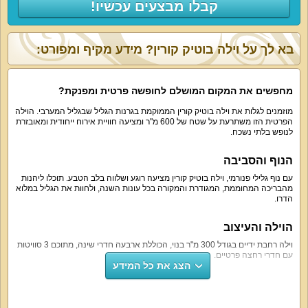
קבלו מבצעים עכשיו!
בא לך על וילה בוטיק קורין? מידע מקיף ומפורט:
מחפשים את המקום המושלם לחופשה פרטית ומפנקת?
מוזמנים לגלות את וילה בוטיק קורין הממוקמת בגרנות הגליל שבגליל המערבי. הוילה
הפרטית הזו משתרעת על שטח של 600 מ"ר ומציעה חוויית אירוח ייחודית ומאובזרת
לנופש בלתי נשכח.
הנוף והסביבה
עם נוף גלילי פנורמי, וילה בוטיק קורין מציעה רוגע ושלווה בלב הטבע. תוכלו ליהנות
מהבריכה המחוממת, המגודרת והמקורה בכל עונות השנה, ולחוות את הגליל במלוא
הדרו.
הוילה והעיצוב
וילה רחבת ידיים בגודל 300 מ"ר בנוי, הכוללת ארבעה חדרי שינה, מתוכם 3 סוויטות
עם חדרי רחצה פרטיים.
הצג את כל המידע
מתחם החצר והבריכה
בחצר הוילה תמצאו שולחן גינה ל-15 סועדים, עמדת מנגל BBQ (אפשרי לשימוש,