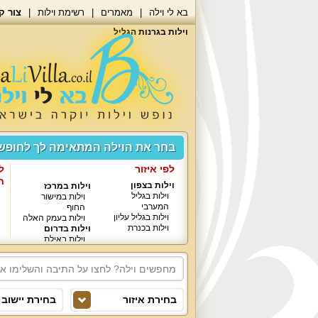
בא לי וילה
מאמרים
רשימת וילות
צור ק
וילות בגרנות הגליל
בחר את הוילה המתאימה לך לחופ
לפי איזור
ל
ח
וילות בצפון
וילות במרכז
וילות בגליל
וילות במישור
המערבי
החוף
וילות בגליל עליון
וילות בעמק האלה
וילות בכנרת
וילות בדרום
וילות באילת
בחירת איזור
בחירת יישוב