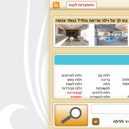
התחברות לקוח
בא לך על
וילה אריאה גולד
? כנס/י עכשיו
וילות עם
וילות לאירועים
וקים
בריכה
וילות נופש
וקות
וילות
וילות לזוגות
למשפחות
וילות מבודדות
וילות לדתיים
קטגוריות
ת
וילות להשכרה
נוספות
וילות יוקרתיות
ר ללילה