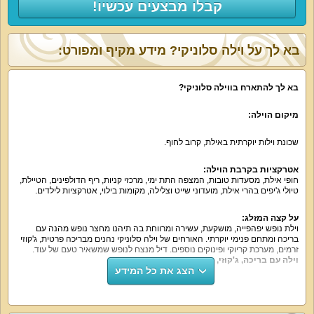
קבלו מבצעים עכשיו!
בא לך על וילה סלוניקי? מידע מקיף ומפורט:
בא לך להתארח בווילה סלוניקי?
מיקום הוילה:
שכונת וילות יוקרתית באילת, קרוב לחוף.
אטרקציות בקרבת הוילה:
חופי אילת, מסעדות טובות, המצפה התת ימי, מרכזי קניות, ריף הדולפינים, הטיילת,
טיולי ג'יפים בהרי אילת, מועדוני שייט וצלילה, מקומות בילוי, אטרקציות לילדים.
על קצה המזלג:
וילת נופש יפהפייה, מושקעת, עשירה ומרווחת בה תיהנו מחצר נופש מהנה עם
בריכה ומתחם פנימי יוקרתי. האורחים של וילה סלוניקי נהנים מבריכה פרטית, ג'קוזי
זרמים, מערכת קריוקי ופינוקים נוספים. דיל מנצח לנופש שמשאיר טעם של עוד.
וילה עם בריכה, ג'קוזי, קריוקי וסנוקר.
הצג את כל המידע
מה הוילה כוללת:
7 חדרי שינה זוגיים, 6 חדרי רחצה, עוד שירותים, מטבח מאובזר עם פינת אוכל, סלון
מרווח, מתחם קריוקי, חצר נופש מטופחת עם בריכה וג'קוזי.