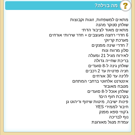
מה בוילה?
סידורי לינה:
3 חדרים עם מיטה זוגית ולול.
מתאים למשפחות, זוגות וקבוצות
שולחן סנוקר מהנה
2 חדרים עם מיטה זוגית, מזרון זוגי, לול, חדר רחצה.
מתאים מאוד לציבור הדתי
6 חדרי רחצה מעוצבים + חדר שירותי אורחים
חדר עם מיטה זוגית, מרפסת, חדר רחצה.
מערכת קריוקי
7 חדרי שינה מפנקים
מתחם קריוקי עם 3 מיטות זוגיות ו-4 ספות נפתחות.
סלון מרווח ונוח
לאירוח מגיל 21 ומעלה
בריכת שחייה גדולה
בכל החדרים מזרן נוח, מיזוג אוויר, שידות/ ארון אחסון, מסך שטוח.
שולחן גינה ל-8 סועדים
חניה פרטית עד 2 רכבים
לרשותכם מטבח עם מקרר גדול, תנור אפייה, מיקרוגל, קומקום חשמלי, טוסטר,
ללינה עד 30 אורחים
מקרר נוסף, כלי מטבח שימושיים כולל סירים, פינת אוכל ל-8 סועדים.
אינטרנט אלחוטי ברחבי המתחם
מטבח מאובזר
סלון הווילה מתאים לאירוח וצפייה בסרטים עם פינת ישיבה מרווחת ל-12 איש, מסך
שולחן אוכל ל-8 סועדים
גדול 60 אינטש, שולחן סלון.
בקרבת חוף הים!
פינות ישיבה, מיטות שיזוף וריהוט גן
אטרקציות מיוחדות בוילה:
חיבור לממירי YES
חצר נופש מושקעת ועשירה עם בריכה פרטית בנויה (עומק עד 1.8 מטר), מיטות
ג'קוזי ספא מפנק
שיזוף, פינות ישיבה, שולחן סנוקר, ג'קוזי ספאל-6 איש, תאורת גן, עמדת ברביקיו,
נוף לבריכה
שולחן גינה ל-8 איש, שולחן מתקפל, מגרש כדורסל.
עמדת מנגל מאורגנת
אורחי הווילה נהנים גם מאינטרנט אלחוטי חינם, ערוצי יס, מערכת קריוקי, מערכת