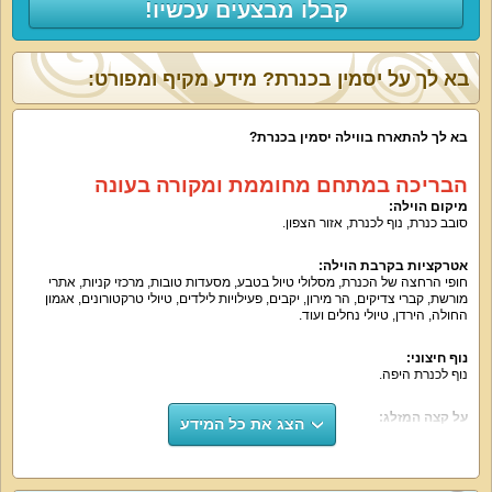
קבלו מבצעים עכשיו!
בא לך על יסמין בכנרת? מידע מקיף ומפורט:
בא לך להתארח בווילה יסמין בכנרת?
הבריכה במתחם מחוממת ומקורה בעונה
מיקום הוילה:
סובב כנרת, נוף לכנרת, אזור הצפון.
אטרקציות בקרבת הוילה:
חופי הרחצה של הכנרת, מסלולי טיול בטבע, מסעדות טובות, מרכזי קניות, אתרי
מורשת, קברי צדיקים, הר מירון, יקבים, פעילויות לילדים, טיולי טרקטורונים, אגמון
החולה, הירדן, טיולי נחלים ועוד.
נוף חיצוני:
נוף לכנרת היפה.
על קצה המזלג:
הצג את כל המידע
וילת נופש מפנקת לאירוח מפנק עם כל הדרוש לחופשה המושלמת. הווילה מושכרת
עם 5 חדרי שינה זוגיים, 2 סוויטות, 5 חדרי רחצה, עוד שירותים, סלון מעוצב ונוח,
מטבח שאפשר לבשל בו הכול, חצר נופש מטופחת עם בריכה מחוממת בעונה, ג'קוזי
ועוד.