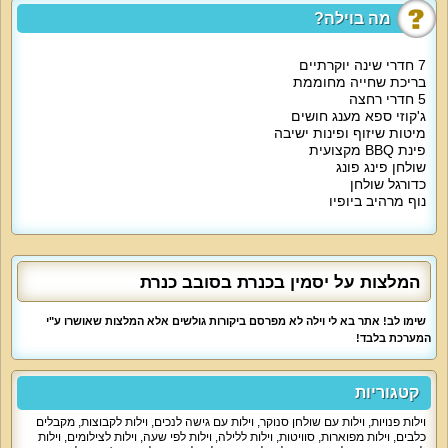
מה בוילה?
מה הוילה כוללת:
הלינה היא בחדרי שינה זוגיים עם מיטה זוגית, מצעים וכלי מיטה איכותיים, שידות,
ארון, מיזוג אוויר, מסך שטוח, נוף לכנרת.
7 חדרי שינה יוקרתיים
בריכת שחייה מחוממת
5 חדרי רחצה
2 חדרים עם מיטה זוגית ולול
ג'קוזי ספא מענג חושים
מיטות שיזוף ופינות ישיבה
חדר עם מיטה זוגית, 2 מזרני יחיד, לול
פינת BBQ מקצועית
שולחן פינג פונג
חדר עם מיטה זוגית, 2 מזרני יחיד, ספה נפתחת, חדר רחצה
כדורגל שולחן
נוף מרהיב ביופיו
חדר עם מיטה זוגית, לול, חדר רחצה
סוויטה עם מיטה זוגית, ספה נפתחת, מרפסת, חדר רחצה
המלצות על יסמין בכנרת בסובב כנרת
סוויטה עם מיטה זוגית, 2 מיטות יחיד, ספה נפתחת, מרפסת, חדר רחצה
שימו לב! אתר בא לי וילה לא מפרסם ביקורות גולשים אלא המלצות שאושרו ע"י
הסלון מארח אתכם עם פינת ישיבה נוחה ל-20 איש, מסך 65 אינטש, שולחן סלון.
המערכת בלבד!
במטבח של הווילה מקרר גדול, תנור אפייה, מיקרוגל, קומקום חשמלי, מדיח כלים,
תמי 4, טוסטר, מכונת אספרסו, מקציף חלב, כלים שימושיים כולל סירים. אורחי
קטגוריות
הווילה מבשלים ארוחות מלאות במטבח.
וילות פנויות
,
וילות עם שולחן סנוקר
,
וילות עם גישה לנכים
,
וילות לקבוצות
,
מקבלים
כלבים
,
וילות מפוארות
,
סוויטות
,
וילות ללילה
,
וילות לפי שעה
,
וילות לצילומים
,
וילות
אטרקציות מיוחדות בוילה: