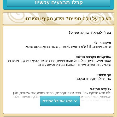
קבלו מבצעים עכשיו!
בא לך על וילה ספייס? מידע מקיף ומפורט:
בא לך להתארח בווילה ספייס?
מיקום הוילה:
היישוב אמונים, 3.5 ק"מ דרומית לאשדוד, מישור החוף, מיקום מרכזי.
אטרקציות בקרבת הוילה:
האזור מציע חופים, טיולים אל חולות ניצנים, מרכז מורשת קטיף, פארקים, מסעדות,
מרכזי קניות. הערים אשדוד ואשקלון במרחק נסיעה קצרה.
נוף חיצוני:
שכונת וילות יוקרתית ושקטה.
על קצה המזלג:
וילת נופש מפנקת עם 9 חדרי שינה יוקרתיים, 9 חדרי רחצה, עוד שירותים, סלון
משפחתי, מטבח מאובזר, פינת אוכל, חצר נופש עם בריכה, ג'קוזי וסאונה. וילה
הצג את כל המידע
מטופחת, עשירה, מפוארת ויוקרתית.
וילה ספייס היא הזדמנות לרמה גבוהה של אירוח באזור המרכז בעבור משפחות,
זוגות, קבוצות חברים וקהל דתי.