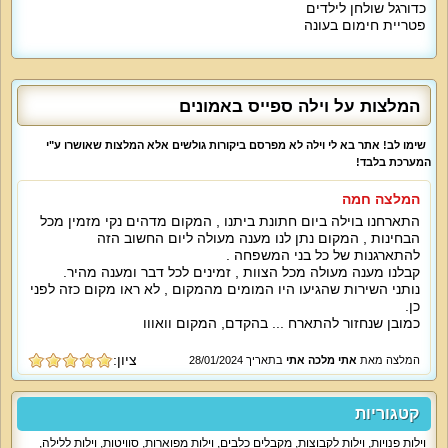
רצפתי, מתקני כושר, שירות עוזר אישי.
ניתן להזמין תוספת של ארוחות שף
כדורגל שולחן לילדים
בתיאום מראש ותשלום נוסף.
פטריית חימום בעונה
מיוחד לילדים:
לול לתינוק ומיטות יחיד לחדרי השינה יסופקו בתיאום מראש.
הילדים נהנים
מכדורגל שולחן.
המלצות על וילה ספייס באמונים
מיוחד לדתיים:
פלטת שבת ומיחם במטבח, כיור כפול, שעון שבת, בית כנסת במרחק הליכה.
שימו לב! אתר בא לי וילה לא מפרסם ביקורות גולשים אלא המלצות שאושרו ע"י
המערכת בלבד!
למי זה מתאים?
המלצה חמה
וילה ספייס מתאימה למשפחות, זוגות, קבוצות נופשים, קהל דתי, ימי גיבוש וכיף,
כנסים, סדנאות, ימי הולדת.
התארחנו בוילה ביום חתונת ביתנו , המקום מדהים נקי מזמין מכל
הבחינות , המקום נתן לנו מענה מעולה ליום החשוב הזה
ללא מסיבות רועשות. גילאי 24 ומעלה.
להתארגנות של כל בני המשפחה .
קבלנו מענה מעולה מכל הצוות , זמינים לכל דבר ומענה מהיר.
נותני השירות שהגיעו היו המומים מהמקום , לא ראו מקום כזה לפני
נופש עם לינה עד 21 מבוגרים או ילדים + 2 תינוקות.
כן.
כמובן שנחזור להתארח ... בהקדם, המקום וואווו
ציון:
המלצה מאת
אתי מלכה אתי
בתאריך 28/01/2024
קטגוריות
וילות פנויות
,
וילות לקבוצות
,
מקבלים כלבים
,
וילות מפוארות
,
סוויטות
,
וילות ללילה
,