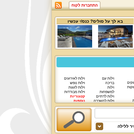
התחברות לקוח
בא לך על
סוליס
? כנס/י עכשיו
וילות עם
וילות לאירועים
וקים
בריכה
וילות נופש
וקות
וילות
וילות לזוגות
למשפחות
וילות מבודדות
וילות לדתיים
קטגוריות
ת
וילות להשכרה
נוספות
וילות יוקרתיות
ר ללילה