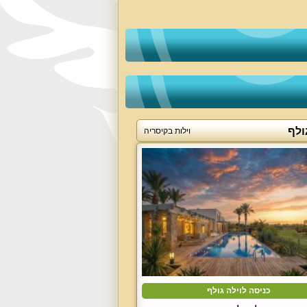
ולף
וילות בקיסריה
כניסה לוילה גולף