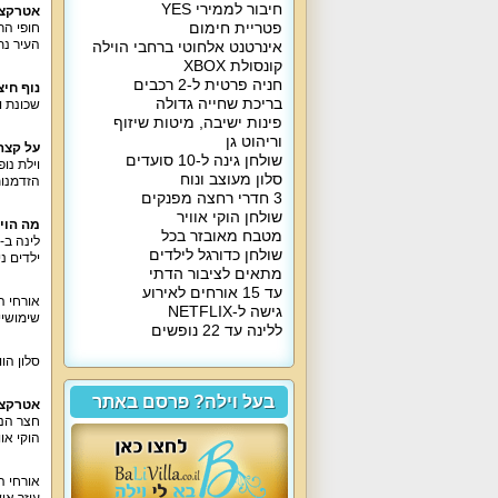
חיבור לממירי YES
אטרקצי
פטריית חימום
חופי הר
העיר נת
אינרטנט אלחוטי ברחבי הוילה
קונסולת XBOX
חניה פרטית ל-2 רכבים
נוף חיצו
בריכת שחייה גדולה
שכונת ו
פינות ישיבה, מיטות שיזוף
וריהוט גן
על קצה
שולחן גינה ל-10 סועדים
סלון מעוצב ונוח
הזדמנות
3 חדרי רחצה מפנקים
שולחן הוקי אוויר
מה הוי
מטבח מאובזר בכל
שולחן כדורגל לילדים
ילדים ניתן לקבל לול 
מתאים לציבור הדתי
עד 15 אורחים לאירוע
גישה ל-NETFLIX
שימושיים
ללינה עד 22 נופשים
סלון הוויל
בעל וילה? פרסם באתר
אטרקצי
הוקי אוו
אורחי ה
עוזר איש