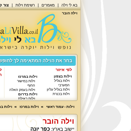
בא לי וילה
מאמרים
רשימת וילות
צור ק
וילה הובר
בחר את הוילה המתאימה לך לחופ
לפי איזור
ל
ח
וילות בצפון
וילות במרכז
וילות בגליל
וילות במישור
המערבי
החוף
וילות בגליל עליון
וילות בעמק האלה
וילות בכנרת
וילות בדרום
וילות באילת
וילות - עמוד ראשי
וילות במרכז
וילות ב
וילה הובר
כפר יונה
יישוב בארץ: