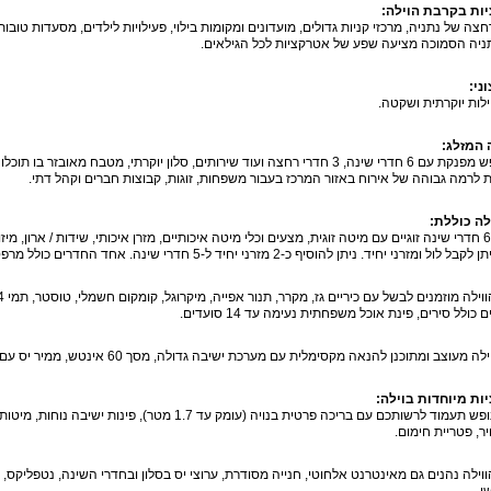
ות בקרבת הוילה:
חצה של נתניה, מרכזי קניות גדולים, מועדונים ומקומות בילוי, פעילויות לילדים, מסעדות טובות
ניה הסמוכה מציעה שפע של אטרקציות לכל הגילאים.
ני:
ילות יוקרתית ושקטה.
 המזלג:
וילת נופש מפנקת עם 6 חדרי שינה, 3 חדרי רחצה ועוד שירותים, סלון יוקרתי, מטבח 
 לרמה גבוהה של אירוח באזור המרכז בעבור משפחות, זוגות, קבוצות חברים וקהל דתי.
לה כוללת:
לינה ב-6 חדרי שינה זוגיים עם מיטה זוגית, מצעים וכלי מיטה איכותיים, מזרן איכותי, שידות / ארון, 
ומזרני יחיד. ניתן להוסיף כ-2 מזרני יחיד ל-5 חדרי שינה. אחד החדרים כולל מרפסת וחדר אחר כולל חדר רחצה צמוד.
 כולל סירים, פינת אוכל משפחתית נעימה עד 14 סועדים.
ה מעוצב ומתוכנן להנאה מקסימלית עם מערכת ישיבה גדולה, מסך 60 אינטש, ממיר יס עם מבחר ערוצים.
ות מיוחדות בוילה:
יר, פטריית חימום.
ווילה נהנים גם מאינטרנט אלחוטי, חנייה מסודרת, ערוצי יס בסלון ובחדרי השינה, נטפליקס, 
י.