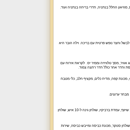
, מוזיאון החלל בנתניה, חדרי בריחה בנתניה ועוד.
מאובזר בו תוכלו לבשל וחצר נופש פרטית עם בריכה. וילה הובר היא
מיזוג אוויר, מסך טלוויזיה וממיר יס. לקראת אירוח עם
אורחי הווילה מוזמנים לבשל עם כיריים גז, מקרר, תנור אפייה, מיקרוגל, קומקום חשמלי, טוסטר, תמי 4, מכונת קפה, מדיח כלים, מקציף חלב, כלי מטבח
חצר הנופש תעמוד לרשותכם עם בריכה פרטית בנויה (עומק עד 1.7 מטר), פינות ישיבה נוחות, מיטות שיזוף, עמדת ברביקיו, שולחן גינה ל-10 איש, שולחן
שולחן סנוקר, מכונת כביסה ומייבש כביסה, שירות