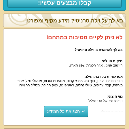
קבלו מבצעים עכשיו!
בא לך על וילה סרניטי? מידע מקיף ומפורט:
לא ניתן לקיים מסיבות במתחם!
בא לך להתארח בווילה סרניטי?
מיקום הוילה:
היישוב אמנון, אזור הכנרת, צפון הארץ.
אטרקציות בקרבת הוילה:
חופי הכנרת, הירדן, חוף גיא, מרכזי קניות, מסעדות טובות, מסלולי טיול, אתרי
מורשת, קברי צדיקים, טיולי נחלים, ראש פינה, עמק החולה, מסלול הר מירון.
נוף חיצוני:
נוף מרהיב של הרי הגליל.
הצג את כל המידע
על קצה המזלג:
וילת נופש מטופחת, מושקעת ומפנקת בה תיהנו מכל רגע. אם תמיד חלמתם על
חופשה עם בריכה פרטית, ג'קוזי ועיצוב של קטלוג ריהוט יוקרתי – מצאתם את הווילה
המושלמת!
ללא מסיבות במתחם!