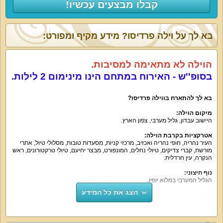
קבלו מבצעים עכשיו!
בא לך על וילה פרדיסו? מידע מקיף ומפורט:
הוילה לא מתאימה למסיבות.
בסופ''ש - האירוח במתחם הינו מינימום 2 לילות.
בא לך להתארח בווילה פרדיסו?
מיקום הוילה:
היישוב עבדון, גליל מערבי, צפון הארץ.
אטרקציות בקרבת הוילה:
העיר נהריה, חופי נהריה ואכזיב, מרכזי קניות, מסעדות טובות, מסלולי טיול, אתרי
מורשת, קברי צדיקים, טיולי נחלים, המונפורט, מבצר יחיעם, טיולי טרקטורונים, ראש
הנקרה, עין חרדלית.
נוף חיצוני:
הגליל המערבי במלוא יופיו.
הצג את כל המידע
על קצה המזלג:
וילת נופש מטופחת, מושקעת ומפנקת בה תיהנו מכל רגע (מתחם סוויטות). אם
תמיד חלמתם על וילה עם בריכה בצפון – הגיע הזמן להגשים את החלום! וילה
פרדיסו כוללת בריכה וג'קוזי בחצר! המתחם כולו מאובזר בכל הדרוש, מטופח, עשיר