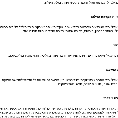
אל, וילות ברמת הגולן והכנרת, נופש יוקרתי בגליל העליון.
ות בקרבת הוילה:
ף גלילי היא אטרקציה מדהימה בפני עצמה. מקיפות אותה אטרקציות רבות לכל גיל. את החופש
ילוי באתר החרמון, הופעות, ספורט אתגרי, רכיבת אופניים, חוות סוסים ועוד.
ני:
נוף גלילי מקיפים הרים ירוקים, צמחייה והרבה אוויר צלול כיין. הנוף מרגיע ומלא בקסם.
 המזלג:
ף גלילי היא מתחם נופש יוקרתי יחיד במינו. כאן אפשר למצוא את כל הדרוש לחופשה מפנקת. ה
טניס שולחן, סוויטות יוקרה, ספא ושאר פינוקים.
לה כוללת:
טות אירוח יוקרתיות.סוויטות האירוח מלכותיות, כאן יש הכול מהכול. המארח דואג לספק לאורחי
לי מתאימה לנופשים שיודעים לזהות איכות ומחפשים את הטוב ביותר. רשימת הפינוקים שמציעה
אל ארוחות מרוקאיות כשרות, שירות חדרים, פינת ברביקיו ואפשרות לאירוח במתכונת של חצי 