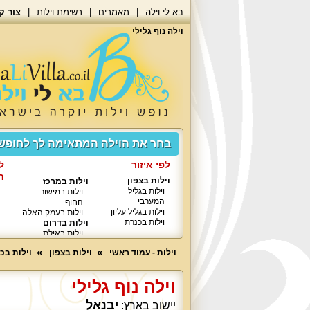
בא לי וילה
מאמרים
רשימת וילות
צור ק
וילה נוף גלילי
בחר את הוילה המתאימה לך לחופ
לפי איזור
ל
ח
וילות בצפון
וילות במרכז
וילות בגליל
וילות במישור
המערבי
החוף
וילות בגליל עליון
וילות בעמק האלה
וילות בכנרת
וילות בדרום
וילות באילת
וילות - עמוד ראשי
וילות בצפון
וילות בכ
וילה נוף גלילי
יבנאל
יישוב בארץ: