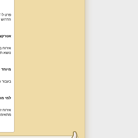
הדרוש ל
אטרקצי
אירוח ב
נושא תע
מיוחד ל
בעבור ה
למי מת
אירוח ז
מתאימה לאירוח של 50 איש. מס