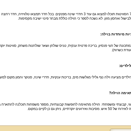
פרט ל-7 הסוויטות תוכלו למצוא גם עוד 3 חדרי שינה מפנקים. בכל חדר תמצאו טל
בישול ואחסון מזון. לא נשכח לספר כי הוילה כוללת מבחר פינוי ישיבה מקסימות.
ות מיוחדות בוילה:
מתכונת של חצי פנסיון, בריכה פרטית ענקית, טניס שולחן ושאר שולחנות משחק, סוויטות יוק
ודת כשרות).
ילדים:
ילדים מציעה וילה נוף גלילי מגלשות מים, בריכות ענקיות, חדרי שינה, סנוקר והמון מקום למש
אימה הוילה?
וגי, קבוצתי ומשפחתי. הוילה מתאימה לחופשות קבוצתיות, מספר משפחות תוכלנה להתארח ב
יבות ואירועים יוקרתיים, ניתן גם כן לקיים במקום.