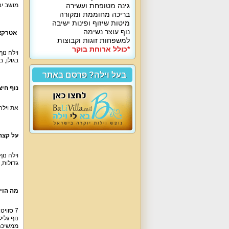
גינה מטופחת ועשירה
מושב יבנ
בריכה מחוממת ומקורה
מיטות שיזוף ופינות ישיבה
נוף עוצר נשימה
אטרקצי
למשפחות זוגות וקבוצות
*כולל ארוחת בוקר
וילה נו
בגולן, ב
בעל וילה? פרסם באתר
נוף חיצו
את וילה 
על קצה
וילה נו
גדולות, 
מה הוי
7 סווי
נוף גלי
ממשיכה 