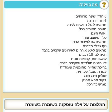
במטבח מקרר גדול, מיקרוגל, תנור אפייה, כיריים, תמי 4, טוסטר, מדיח, כלים
מה בוילה?
שימושיים כולל סכו"ם, פינת אוכל גדולה.
אטרקציות מיוחדות בוילה:
6 חדרי שינה מרווחים
חצר נופש פרטית ממתינה לכם עם בריכה מחוממת בחורף, מיטות שיזוף, פינות
6 חדרי רחצה
ישיבה נוחות, ג'קוזי זרמים מפנק, פינת ברביקיו, שולחן פינג פונג, מגרש כדורסל.
החצר בלעדית לאורחי הווילה.
מתאים ל-24 נופשים ללינה
מטבח מאובזר בכל
אורחי המתחם נהנים מאינטרנט אלחוטי חינם, חנייה מסודרת, אפשרות לתוספת
WIFI חינם
של ארוחות עשירות/טיפולי ספא בתיאום מראש ותשלום נוסף.
סלון מעוצב ונוח
מתאים גם לציבור הדתי
מיוחד לילדים:
נוף גלילי מדהים
הווילה מארחת ילדים בכל הגילאים. ניתן לקבל בתיאום מראש תוספת של מזרנים
מתאים ל-50 אורחים לאירועים שקטים בלבד
לילדים או לול לתינוק.
חניה לכ- 10 רכבים
מיוחד לדתיים:
למשפחות, קבוצות זוגות
בית כנסת במרחק הליכה, פלטת שבת ומיחם מים במטבח.
לאירועים סולדיים ושקטים בלבד.
בריכת שחייה מחוממת ומגודרת
למי זה מתאים?
עמדת מנגל איכותית
וילה טוסקנה מתאימה למשפחות, זוגות רומנטיים, קבוצות נופשים, ימי גיבוש וכיף,
שולחן פינג פונג
קהל דתי, אירועים עסקיים, אירועים משפחתיים, סדנאות, כנסים, אירועי אירוסין,
ג'קוזי ספא מפנק
שבת חתן. האירוח ללא ציוד הגברה מכל סוג. הווילה מארחת רק מסיבות סולידיות.
מגרש כדורסל
המלצות על וילה טוסקנה בשומרה בשומרה