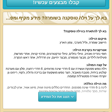
קבלו מבצעים עכשיו!
בא לך על וילה טוסקנה בשומרה? מידע מקיף ומפורט:
בא לך להתארח בווילה טוסקנה?
מיקום הוילה:
היישוב שומרה, גליל מערבי, צפון הארץ.
אטרקציות בקרבת הוילה:
חופי נהריה ואכזיב, טיולי נחלים, טיולי טרקטורונים, מרכזי קניות, אתרי מורשת,
פעילויות לילדים, מבצר מונפורט, מבצר יחיעם, עין חרדלית, אתר ראש הנקרה.
על קצה המזלג:
וילת נופש מפנקת ועשירה עם 6 חדרי שינה מרווחים, 6 חדרי רחצה, סלון עם מערכת
קולנוע ביתית, מטבח מאובזר, חצר נופש מושקעת עם בריכה גדולה, ג'קוזי, ריהוט גן
יוקרתי ואווירה פסטורלית קסומה.
מה הוילה כוללת:
לינה ב-6 חדרי שינה מפנקים. החדרים כוללים מיטה זוגית, מיזוג אוויר, ארון לבגדים,
שידות, מסך טלוויזיה, ממיר יס עם מבחר ערוצים וסרטים.
הצג את כל המידע
הסלון מארח אתכם עם פינת ישיבה נוחה, מסך גדול 55 אינטש, ממיר יס, מערכת
קולנוע ביתית.
אורחי הווילה יוכלו לבשל בעצמם את הארוחות שלהם במטבח מאובזר ונקי. יש