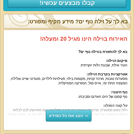
קבלו מבצעים עכשיו!
בא לך על וילה נוף ים? מידע מקיף ומפורט:
האירוח בוילה הינו מגיל 20 ומעלה!
בא לך להתארח בווילה נוף ים?
מיקום הוילה:
העיר אילת, שכונת וילות יוקרתית.
אטרקציות בקרבת הוילה:
מסעדות טובות, מרכזי קניות, מקומות בילוי, פעילויות לילדים, מועדוני שייט וצלילה,
המצפה התת ימי, אייס מול, המזרקה המוזיקלית.
נוף חיצוני:
נוף קסום של הים האדום וסביבתו.
על קצה המזלג:
וילת נופש מפוארת, מרווחת ועשירה בה תיהנו מכל רגע. אם מתחשק לכם לבלות
בווילה יפהפייה אל מול נופי מפרץ אילת – אל תפספסו את וילה נוף ים. אורחי הווילה
הצג את כל המידע
נהנים מ-5 חדרי שינה מרווחים, סלון, מטבח מאובזר ומעוצב, חצר נופש עם בריכה
פרטית גדולה, מיטות שיזוף ועוד.
מה הוילה כוללת: