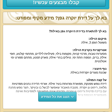
קבלו מבצעים עכשיו!
בא לך על דירת יוקרה גפן? מידע מקיף ומפורט:
בא לך להתארח בדירת היוקרה גפן באילת
?
מיקום הוילה
:
משעול הגפן
3,
אילת
.
אטרקציות בקרבת הוילה
:
מסעדות טובות
,
מרכזי קניות
,
מקומות בילוי
,
פעילויות לילדים
,
מתחמי קולנוע
,
חופי
אילת
,
ברים
,
המפה התת ימי
,
טיולים בהרי אילת
,
פארק תמנע
,
מתחם ספורט ימי
אטלנטיס
.
נוף חיצוני
:
שכונת מגורים יוקרתית באילת
.
על קצה המזלג
:
דירת נופש מפנקת
,
מפוארת ומרווחת בעיר אילת
.
אורחי הדירה נהנים מפרטיות
מלאה
,
ריהוט גן יוקרתי
,
מטבח מאובזר שאפשר לבשל בו ובעיקר
,
חצר נופש מהנה
עם בריכה פרטית וריהוט גן יוקרתי
.
הדירה אינה מתאימה למסיבות ואינה
מאפשרת הכנסת ציוד הגברה
.
הצג את כל המידע
מה הוילה כוללת
:
לינה ב
-4
חדרי שינה עם מיטה זוגית
,
מזרן אורתופדי נוח
,
מיזוג אוויר
,
שידות
,
ארון
,
מסך
42
אינטש וממיר הוט עם מבחר ערוצים וסרטים מול המיטה
.
בדירה
2
חדרי