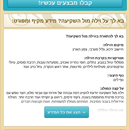
קבלו מבצעים עכשיו!
בא לך על וילה מול השקיעה? מידע מקיף ומפורט:
בא לך להתארח בווילה מול השקיעה
?
מיקום הוילה
:
היישוב ירכא
,
גליל מערבי
,
צפון הארץ
.
אטרקציות בקרבת הוילה
:
מסלולי טיול בטבע
,
נחלים
,
חופי נהריה ואכזיב
,
מסעדות טובות
,
רכיבת סוסים
,
טיולי
טרקטורונים
,
פעילויות לילדים
,
סדנאות
,
אתר ראש הנקרה
,
נחל כזיב ועוד
.
נוף חיצוני
:
נוף לים
.
על קצה המזלג
:
וילה מול השקיעה יודעת להציע רמה גבוהה של אירוח עם אבזור מלא
,
חצר נופש עם
בריכה פרטית מחוממת בעונה
,
ג
'
קוזי זרמים
,
ריהוט גן יוקרתי ועוד הרבה יותר
.
הווילה
אידאלית בעבור מסיבות
.
המתחם מומלץ למשפחות
,
זוגות וקבוצות חברים
.
מה הוילה כוללת
:
הצג את כל המידע
6
חדרי שינה מפוארים עם מיטה זוגית נוחה
,
שידות
,
ארון
,
מיזוג אוויר
,
מסך טלוויזיה
55
אינטש וממיר יס
.
לצד חדרי השינה
4
חדרי רחצה ו
-4
שירותים
.
יש בווילה
4
חדרי
שינה זוגיים ועוד סוויטה עם
2
חדרים
.
סלון עם פינת ישיבה מרווחת ונוחה
,
מקרן משוכלל
,
שולחן סנוקר יוקרתי
.