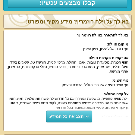
קבלו מבצעים עכשיו!
בא לך על וילה רוזמרין? מידע מקיף ומפורט:
בא לך להתארח בווילה רוזמרין
?
מיקום הוילה
:
נוף כנרת, גליל עליון, צפון הארץ.
אטרקציות בקרבת הוילה
:
חופי הכנרת, מסעדות טובות, אגמון החולה, מרכזי קניות, חורשת טל, קיאקים בירדן,
טיולי נחלים, יער שוויץ, חמת גדר, פינות חי, טיולי סוסים, טיולי טרקטורונים, הר מירון,
אתרי מורשת.
נוף חיצוני
:
נוף עוצר נשימה של הרי הגליל, הכנרת והעמק.
על קצה המזלג
:
וילת נופש יפהפייה, מושקעת ועשירה עם כל הדרוש לחופשה המושלמת. הגיע הזמן
שגם אתם תיהנו מבריכה פרטית מחוממת בעונה, ג'קוזי תחת כיפת השמיים, ריהוט
גן יוקרתי ומתחם פנימי ממוזג ומאובזר בכל הדרוש.
הצג את כל המידע
מה הוילה כוללת
:
9 חדרי שינה זוגיים מרווחים עם מיטה זוגית, מזרן אורתופדי, מיזוג אוויר, שידות, ארון
אחסון, מסך טלוויזיה, חבילת ערוצים של יס. לרשותכם 5 חדרי רחצה מאובזרים ו-5
שירותים.
לרשות אורחי הווילה מטבח מאובזר, נקי ומעוצב עם מקרר גדול, תנור אפייה, כיריים