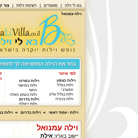
בא לי וילה
מאמרים
רשימת וילות
צור ק
וילה עמנואל
בחר את הוילה המתאימה לך לחופ
לפי איזור
ל
ח
וילות בצפון
וילות במרכז
וילות בגליל
וילות במישור
המערבי
החוף
וילות בגליל עליון
וילות בעמק האלה
וילות בכנרת
וילות בדרום
וילות באילת
וילות - עמוד ראשי
וילות בדרום
וילות ב
וילה עמנואל
אילת
יישוב בארץ: