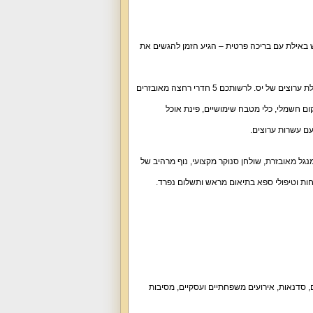
באילת עם בריכה פרטית – הגיע הזמן להגשים את
7 חדרי שינה זוגיים עם מיטה זוגית, מזרן אורתופדי, מיזוג אוויר, שידות, ארון אחסון, מסך טלוויזיה, חבילת ערוצים של יס. לרשותכם 5 חדרי רחצה מאובזרים
מקום חשמלי, כלי מטבח שימושיים, פינת אוכל
גל מאובזרת, שולחן סנוקר מקצועי, נוף מרהיב של
חות וטיפולי ספא בתיאום מראש ותשלום נפרד.
ם, סדנאות, אירועים משפחתיים ועסקיים, מסיבות