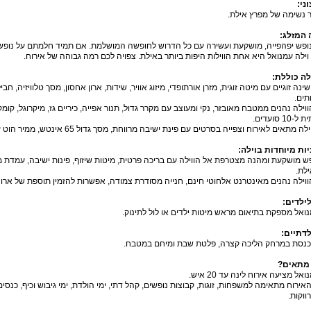
וני
:
ר נשימה של מפרץ אילת.
 המזלג
:
ופש יפהפייה, מושקעת ועשירה עם כל הדרוש לחופשה המושלמת. אם תמיד חלמתם על נופש 
וילה עמנואל היא אחת הווילות היפות ביותר באילת. צפויה לכם רמה גבוהה של אירוח.
לה כוללת
:
ווילה נהנים ממטבח מאובזר, נקי ומעוצב עם מקרר גדול, תנור אפייה, כיריים גז, מיקרוגל, קו
 סועדים.
 מתאים לאירוח וצפייה בסרטים עם פינת ישיבה מרווחת, מסך גדול 65 אינטש, ממיר הוט עם עשרות ערוצים.
ות מיוחדות בוילה
:
ש מושקעת ומהנה מצטרפת אל הווילה עם בריכה פרטית, מיטות שיזוף, פינות ישיבה, עמדת מנ
לת.
ווילה נהנים מאינטרנט אלחוטי חינם, חנייה מסודרת צמודה, אפשרות להזמין תוספת של ארו
לילדים
:
נואל מספקת בתיאום מראש מיטות ילדים או לול לתינוק.
לדתיים
:
 כנסת במרחק הליכה קצרה, פלטת שבת ומיחם במטבח.
 מתאים
?
אל מציעה אירוח לינה עד 20 איש.
אירוח מתאימה למשפחות, זוגות, קבוצות נופשים, קהל דתי, ימי הולדת, ימי גיבוש וכיף, כנסי
רווקות.