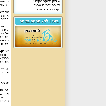
שולחן סנוקר מקצועי
נוף חיצ
בריכת זרמים מהנה
נוף עוצ
נוף מרהיב ביופיו
על קצה
אחוזת נ
החלום. 
בעל וילה? פרסם באתר
מה הוי
ו-5 שירותים.
אורחי ה
משפחתית ל-10
סלון הווילה
אטרקצי
חצר נופ
מפרץ אי
אורחי ה
מיוחד 
וילה עמ
מיוחד 
יש בית
למי זה
וילה עמנו
חבילת ה
רווקים ו