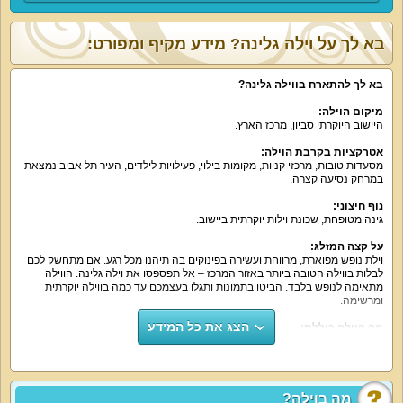
בא לך על וילה גלינה? מידע מקיף ומפורט:
בא לך להתארח בווילה גלינה
?
מיקום הוילה
:
היישוב היוקרתי סביון, מרכז הארץ.
אטרקציות בקרבת הוילה
:
מסעדות טובות, מרכזי קניות, מקומות בילוי, פעילויות לילדים, העיר תל אביב נמצאת
במרחק נסיעה קצרה.
נוף חיצוני
:
גינה מטופחת, שכונת וילות יוקרתית ביישוב.
על קצה המזלג
:
וילת נופש מפוארת, מרווחת ועשירה בפינוקים בה תיהנו מכל רגע. אם מתחשק לכם
לבלות בווילה הטובה ביותר באזור המרכז – אל תפספסו את וילה גלינה. הווילה
מתאימה לנופש בלבד. הביטו בתמונות ותגלו בעצמכם עד כמה בווילה יוקרתית
ומרשימה.
הצג את כל המידע
מה הוילה כוללת
:
לינה ב-9 חדרי שינה עם מיטה זוגית, מזרן אורתופדי נוח, מיזוג אוויר, שידות, ארון,
מסך 50 אינטש וממיר הוט עם מבחר ערוצים. לצד חדרי השינה תמצאו 9 חדרי
רחצה ו9 שירותים. חדרי השינה כולם מפנקים, נוחים ורומנטיים.
בסלון המפנק של וילה גלינה תבלו עם פינת ישיבה מרווחת ונוחה, מסך גדול 60
אינטש, ממיר הוט עם כל הערוצים האהובים.
מה בוילה?