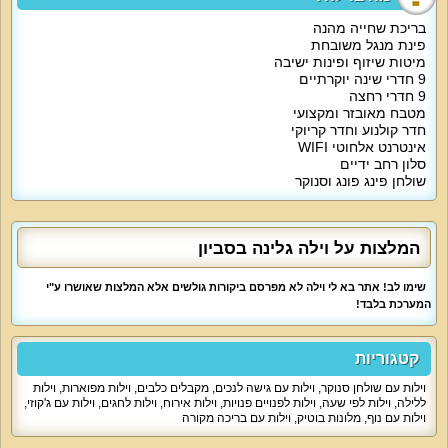
מטבח מעוצב ומאובזר יעמוד לרשותכם עם מקרר גדול, מיקרוגל, תנור אפייה, כיריים
גז, בר מים תמי 4, מכונת אספרסו, קומקום חשמלי, כלים שימושיים ופינת אוכל
בריכת שחייה מהנה
משפחתית ל-12 סועדים.
פינת מנגל משובחת
מיטות שיזוף ופינות ישיבה
אטרקציות מיוחדות בוילה
:
9 חדרי שינה יוקרתיים
חצר נופש מטופחת ומרווחת עם בריכה פרטית גדולה, ג'קוזי ספא מרגיע, מיטות
9 חדרי רחצה
שיזוף, פינות ישיבה, שולחן פינג פונג, שולחן סנוקר, עמדת מנגל מאובזרת, בר
משקאות, פינת טלוויזיה חיצונית.
מטבח מאובזר ומקצועי
חדר קולנוע וחדר קריוקי
חדר קריוקי עם מערכת הגברה מקצועית ללא מגבלת רעש
+
חדר קולנוע עם
אינטרנט אלחוטי WIFI
מקרן
,
מסך גדול וכורסאות
.
סלון רחב ידיים
אורחי הווילה נהנים מאינטרנט אלחוטי, חנייה מסודרת צמודה, אפשרות להזמין
שולחן פינג פונג וסנוקר
תוספת של ארוחות או טיפולי ספא בתיאום מראש ועלות נוספת.
מיוחד לילדים
:
בתיאום מראש תקבלו מיטות ילדים או לול לתינוק.
המלצות על וילה גלינה בסביון
מיוחד לדתיים
:
אפשרות לאירוח דתי מסורתי עם בית כנסת במרחק הליכה, פלטת שבת ומיחם.
שימו לב! אתר בא לי וילה לא מפרסם ביקורות גולשים אלא המלצות שאושרו ע"י
המערכת בלבד!
למי זה מתאים
?
הווילה מאפשרת אירוח עם לינה עד 50 איש.
אירוח של משפחות, כמה משפחות יחד, קבוצות חברים, זוגות, קהל דתי ועוד. לנופש
בלבד.
קטגוריות
וילות עם שולחן סנוקר
,
וילות עם גישה לנכים
,
מקבלים כלבים
,
וילות מפוארות
,
וילות
ללילה
,
וילות לפי שעה
,
וילות לפנויים פנויות
,
וילות אירוח
,
וילות לחגים
,
וילות עם ג'קוזי
,
וילות עם נוף
,
מלונות בוטיק
,
וילות עם בריכה מקורה